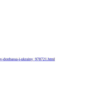
nov-donbassa-i-ukrainy_978721.html