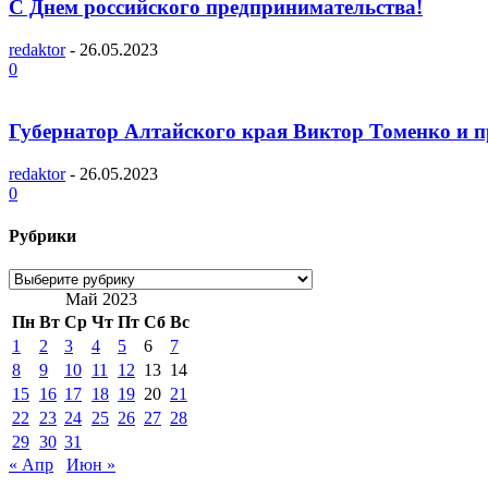
С Днем российского предпринимательства!
redaktor
-
26.05.2023
0
Губернатор Алтайского края Виктор Томенко и пр
redaktor
-
26.05.2023
0
Рубрики
Рубрики
Май 2023
Пн
Вт
Ср
Чт
Пт
Сб
Вс
1
2
3
4
5
6
7
8
9
10
11
12
13
14
15
16
17
18
19
20
21
22
23
24
25
26
27
28
29
30
31
« Апр
Июн »