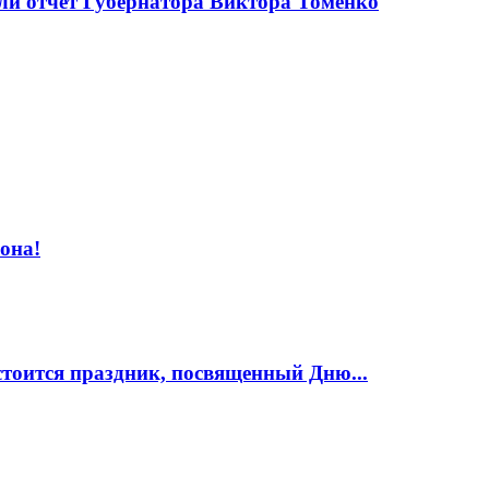
и отчёт Губернатора Виктора Томенко
она!
стоится праздник, посвященный Дню...