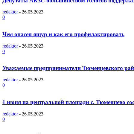
Депутаты АКЗС большинством голосов поддержал
redaktor
-
26.05.2023
0
Чем опасен ящур и как его профилактировать
redaktor
-
26.05.2023
0
Уважаемые предприниматели Тюменцевского рай
redaktor
-
26.05.2023
0
1 июня на центральной площади с. Тюменцево со
redaktor
-
26.05.2023
0