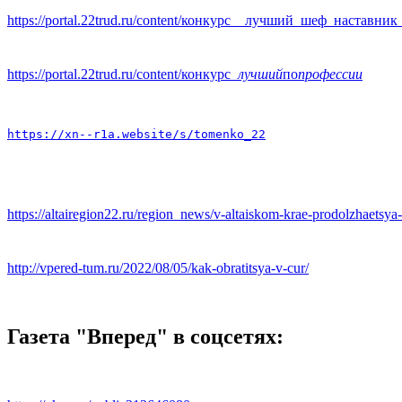
https://portal.22trud.ru/content/конкурс__лучший_шеф_наставник
https://portal.22trud.ru/content/конкурс
_лучший
по
профессии
https://xn--r1a.website/s/tomenko_22
https://altairegion22.ru/region_news/v-altaiskom-krae-prodolzhaetsy
http://vpered-tum.ru/2022/08/05/kak-obratitsya-v-cur/
Газета "Вперед" в соцсетях: