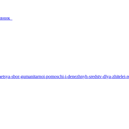
тавник_
zhaetsya-sbor-gumanitarnoi-pomoschi-i-denezhnyh-sredstv-dlya-zhitelei