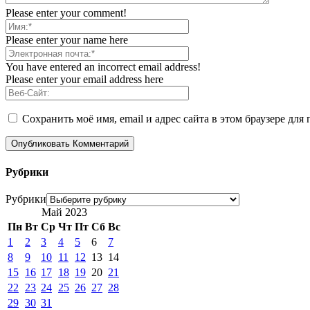
Please enter your comment!
Please enter your name here
You have entered an incorrect email address!
Please enter your email address here
Сохранить моё имя, email и адрес сайта в этом браузере д
Рубрики
Рубрики
Май 2023
Пн
Вт
Ср
Чт
Пт
Сб
Вс
1
2
3
4
5
6
7
8
9
10
11
12
13
14
15
16
17
18
19
20
21
22
23
24
25
26
27
28
29
30
31