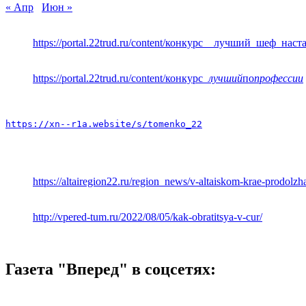
« Апр
Июн »
https://portal.22trud.ru/content/конкурс__лучший_шеф_нас
https://portal.22trud.ru/content/конкурс
_лучший
по
профессии
https://xn--r1a.website/s/tomenko_22
https://altairegion22.ru/region_news/v-altaiskom-krae-prodol
http://vpered-tum.ru/2022/08/05/kak-obratitsya-v-cur/
Газета "Вперед" в соцсетях: