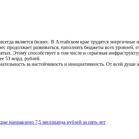
сегда является бизнес. В Алтайском крае трудятся энергичные
нес продолжает развиваться, наполнять бюджеты всех уровней, 
занятых. Этому способствует в том числе и серьезная инфраструк
е 53 млрд. рублей.
ательность за настойчивость и инициативность. От всей души ж
ае направлено 7,5 миллиарда рублей за пять лет