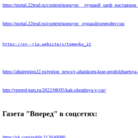
https://portal.22trud.ru/content/конкурс__лучший_шеф_наставник
https://portal.22trud.ru/content/конкурс
_лучший
по
профессии
https://xn--r1a.website/s/tomenko_22
https://altairegion22.ru/region_news/v-altaiskom-krae-prodolzhaetsy
http://vpered-tum.ru/2022/08/05/kak-obratitsya-v-cur/
Газета "Вперед" в соцсетях:
https://vk.com/public212646080