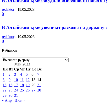
В Алтайском крае обсудили особенности нового т
redaktor
-
19.05.2023
0
В Алтайском крае увеличат расходы на дорожну
redaktor
-
19.05.2023
0
Рубрики
Рубрики
Май 2023
Пн
Вт
Ср
Чт
Пт
Сб
Вс
1
2
3
4
5
6
7
8
9
10
11
12
13
14
15
16
17
18
19
20
21
22
23
24
25
26
27
28
29
30
31
« Апр
Июн »