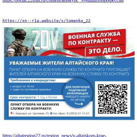
https://portal.22trud.ru/content/конкурс
_лучший
по
профессии
https://xn--r1a.website/s/tomenko_22
https://altairegion22.ru/region_news/v-altaiskom-krae-