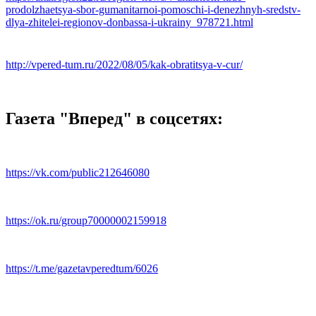
prodolzhaetsya-sbor-gumanitarnoi-pomoschi-i-denezhnyh-sredstv-
dlya-zhitelei-regionov-donbassa-i-ukrainy_978721.html
http://vpered-tum.ru/2022/08/05/kak-obratitsya-v-cur/
Газета "Вперед" в соцсетях:
https://vk.com/public212646080
https://ok.ru/group70000002159918
https://t.me/gazetavperedtum/6026