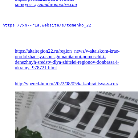
конкурс
_лучший
по
профессии
https://xn--r1a.website/s/tomenko_22
https://altairegion22.ru/region_news/v-altaiskom-krae-
prodolzhaetsya-sbor-gumanitarnoi-pomoschi-i-
denezhnyh-sredstv-dlya-zhitelei-regionov-donbassa-i-
ukrainy_978721.html
http://vpered-tum.ru/2022/08/05/kak-obratitsya-v-cur/