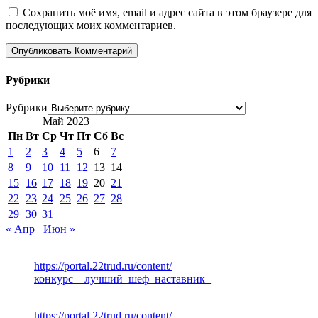
Сохранить моё имя, email и адрес сайта в этом браузере для
последующих моих комментариев.
Рубрики
Рубрики
Май 2023
Пн
Вт
Ср
Чт
Пт
Сб
Вс
1
2
3
4
5
6
7
8
9
10
11
12
13
14
15
16
17
18
19
20
21
22
23
24
25
26
27
28
29
30
31
« Апр
Июн »
https://portal.22trud.ru/content/
конкурс__лучший_шеф_наставник_
https://portal.22trud.ru/content/