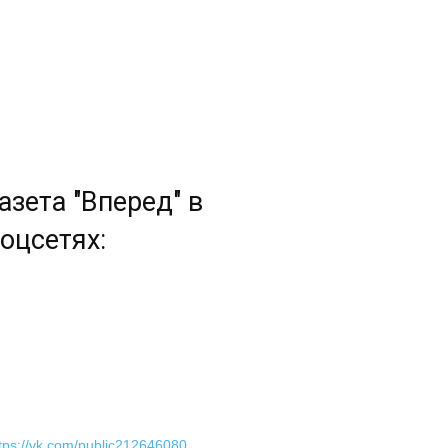
азета "Вперед" в
оцсетях:
tps://vk.com/public212646080