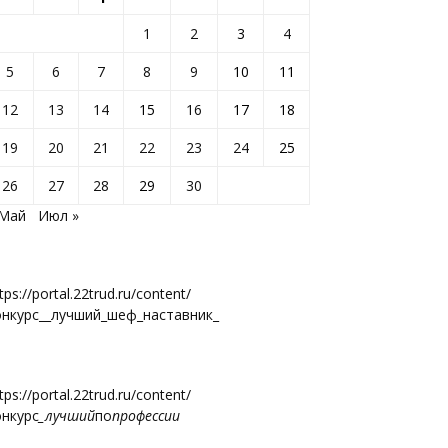
1
2
3
4
5
6
7
8
9
10
11
12
13
14
15
16
17
18
19
20
21
22
23
24
25
26
27
28
29
30
 Май
Июл »
tps://portal.22trud.ru/content/
онкурс__лучший_шеф_наставник_
tps://portal.22trud.ru/content/
онкурс
_лучший
по
профессии