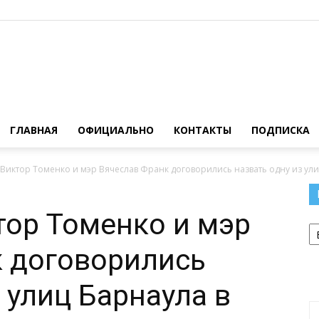
Официальный
ГЛАВНАЯ
ОФИЦИАЛЬНО
КОНТАКТЫ
ПОДПИСКА
Виктор Томенко и мэр Вячеслав Франк договорились назвать одну из улиц
сайт
тор Томенко и мэр
Р
к договорились
 улиц Барнаула в
газеты