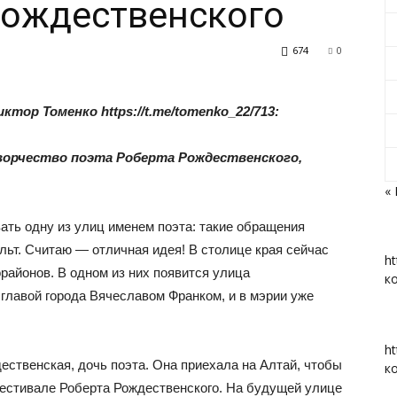
Рождественского
674
0
«Вперед»
тор Томенко https://t.me/tomenko_22/713:
ворчество поэта Роберта Рождественского,
«
|
ать одну из улиц именем поэта: такие обращения
ульт. Считаю — отличная идея! В столице края сейчас
ht
районов. В одном из них появится улица
к
главой города Вячеславом Франком, и в мэрии уже
Тюменцевский
ht
ственская, дочь поэта. Она приехала на Алтай, чтобы
к
естивале Роберта Рождественского. На будущей улице