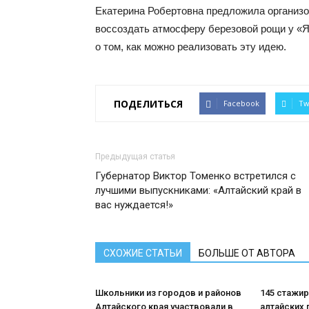
Екатерина Робертовна предложила организо
воссоздать атмосферу березовой рощи у «Я
о том, как можно реализовать эту идею.
ПОДЕЛИТЬСЯ
Facebook
Tw
Предыдущая статья
Губернатор Виктор Томенко встретился с
лучшими выпускниками: «Алтайский край в
вас нуждается!»
СХОЖИЕ СТАТЬИ
БОЛЬШЕ ОТ АВТОРА
Школьники из городов и районов
145 стажи
Алтайского края участвовали в
алтайских 