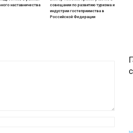
вного наставничества
совещании по развитию туризма и
индустрии гостеприимства в
Российской Федерации
Г
с
ht