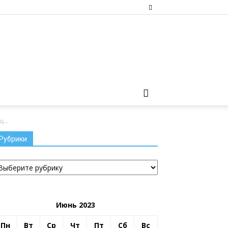
...
Рубрики
убрики
Июнь 2023
Пн
Вт
Ср
Чт
Пт
Сб
Вс