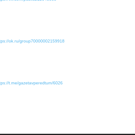
tps://ok.ru/group70000002159918
tps://t.me/gazetavperedtum/6026