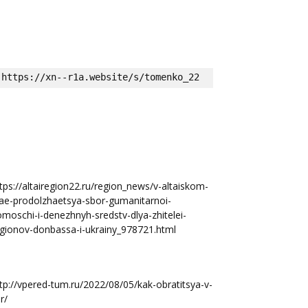
https://xn--r1a.website/s/tomenko_22
tps://altairegion22.ru/region_news/v-altaiskom-
ae-prodolzhaetsya-sbor-gumanitarnoi-
moschi-i-denezhnyh-sredstv-dlya-zhitelei-
gionov-donbassa-i-ukrainy_978721.html
tp://vpered-tum.ru/2022/08/05/kak-obratitsya-v-
r/