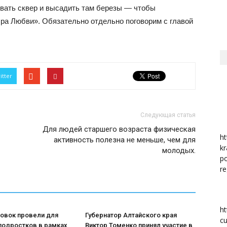
вать сквер и высадить там березы — чтобы
ра Любви». Обязательно отдельно поговорим с главой
район
itter
Следующая статья
Для людей старшего возраста физическая
ht
активность полезна не меньше, чем для
kr
молодых.
po
re
ht
ровок провели для
Губернатор Алтайского края
cu
подростков в рамках
Виктор Томенко принял участие в