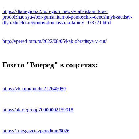
https://altairegion22.ru/region_news/v-altaiskom-krae-
prodolzhaetsya-sbor-gumanitarnoi-pomoschi-i-denezhnyh-sredstv-
dlya-zhitelei-regionov-donbassa-i-ukrainy_978721.html
http://vpered-tum.ru/2022/08/05/kak-obratitsya-v-cur/
Газета "Вперед" в соцсетях:
https://vk.com/public212646080
https://ok.ru/group70000002159918
https://t.me/gazetavperedtum/6026