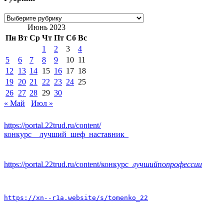
Рубрики
Июнь 2023
Пн
Вт
Ср
Чт
Пт
Сб
Вс
1
2
3
4
5
6
7
8
9
10
11
12
13
14
15
16
17
18
19
20
21
22
23
24
25
26
27
28
29
30
« Май
Июл »
https://portal.22trud.ru/content/
конкурс__лучший_шеф_наставник_
https://portal.22trud.ru/content/конкурс
_лучший
по
профессии
https://xn--r1a.website/s/tomenko_22