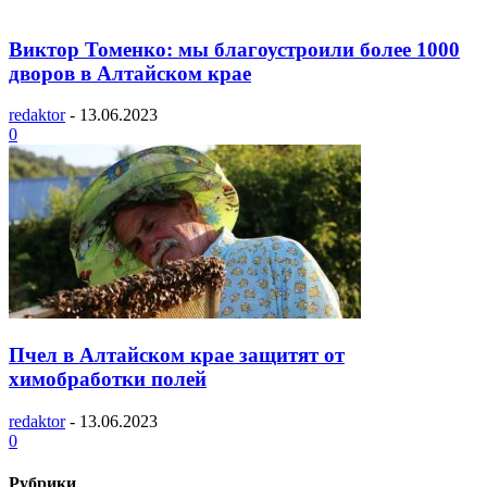
Виктор Томенко: мы благоустроили более 1000
дворов в Алтайском крае
redaktor
-
13.06.2023
0
Пчел в Алтайском крае защитят от
химобработки полей
redaktor
-
13.06.2023
0
Рубрики