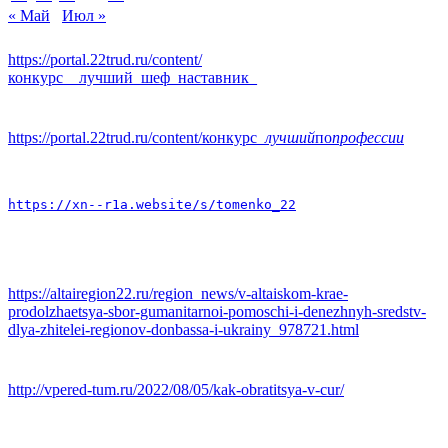
« Май
Июл »
https://portal.22trud.ru/content/
конкурс__лучший_шеф_наставник_
https://portal.22trud.ru/content/конкурс
_лучший
по
профессии
https://xn--r1a.website/s/tomenko_22
https://altairegion22.ru/region_news/v-altaiskom-krae-
prodolzhaetsya-sbor-gumanitarnoi-pomoschi-i-denezhnyh-sredstv-
dlya-zhitelei-regionov-donbassa-i-ukrainy_978721.html
http://vpered-tum.ru/2022/08/05/kak-obratitsya-v-cur/