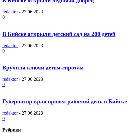
В Бийске открыли ледовый дворец
redaktor
-
27.06.2023
0
В Бийске открыли детский сад на 200 детей
redaktor
-
27.06.2023
0
Вручили ключи детям-сиротам
redaktor
-
27.06.2023
0
Губернатор края провел рабочий день в Бийске
redaktor
-
27.06.2023
0
Рубрики