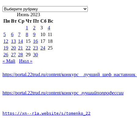
Рубрики
Июнь 2023
Пн
Вт
Ср
Чт
Пт
Сб
Вс
1
2
3
4
5
6
7
8
9
10
11
12
13
14
15
16
17
18
19
20
21
22
23
24
25
26
27
28
29
30
« Май
Июл »
https://portal.22trud.ru/content/конкурс__лучший_шеф_наставник
https://portal.22trud.ru/content/конкурс
_лучший
по
профессии
https://xn--r1a.website/s/tomenko_22