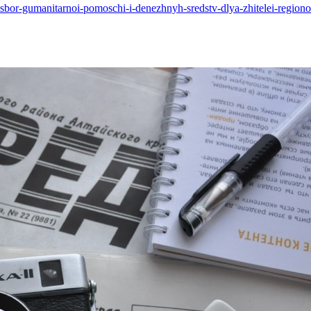
a-sbor-gumanitarnoi-pomoschi-i-denezhnyh-sredstv-dlya-zhitelei-regio