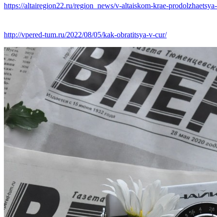
https://altairegion22.ru/region_news/v-altaiskom-krae-prodolzhaetsy
http://vpered-tum.ru/2022/08/05/kak-obratitsya-v-cur/