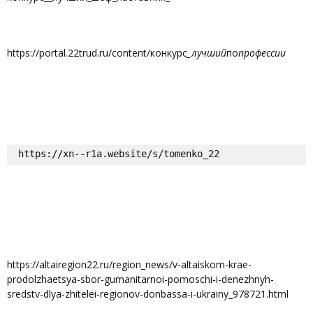
https://portal.22trud.ru/content/конкурс
_лучший
по
профессии
https://xn--r1a.website/s/tomenko_22
https://altairegion22.ru/region_news/v-altaiskom-krae-
prodolzhaetsya-sbor-gumanitarnoi-pomoschi-i-denezhnyh-
sredstv-dlya-zhitelei-regionov-donbassa-i-ukrainy_978721.html