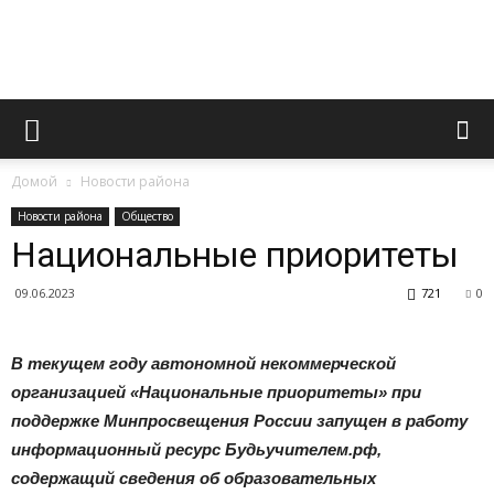
Официальный
Домой
Новости района
сайт
Новости района
Общество
Национальные приоритеты
09.06.2023
721
0
газеты
В текущем году автономной некоммерческой
организацией «Национальные приоритеты» при
«Вперед»
поддержке Минпросвещения России запущен в работу
информационный ресурс Будьучителем.рф,
содержащий сведения об образовательных