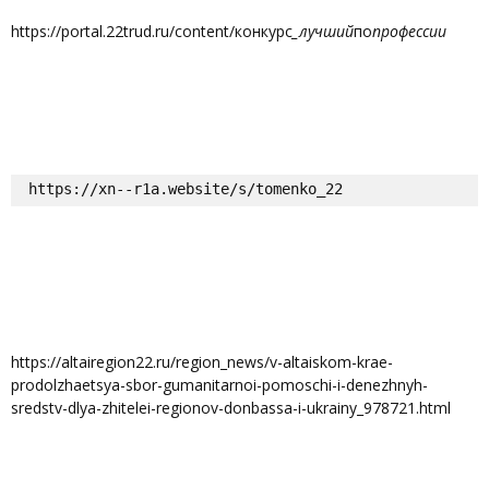
https://portal.22trud.ru/content/конкурс
_лучший
по
профессии
https://xn--r1a.website/s/tomenko_22
https://altairegion22.ru/region_news/v-altaiskom-krae-
prodolzhaetsya-sbor-gumanitarnoi-pomoschi-i-denezhnyh-
sredstv-dlya-zhitelei-regionov-donbassa-i-ukrainy_978721.html