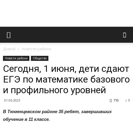
Официальный
Домой
Новости района
сайт
Новости района
Общество
Сегодня, 1 июня, дети сдают
ЕГЭ по математике базового
газеты
и профильного уровней
01.06.2023
710
0
«Вперед»
В Тюменцевском районе 35 ребят, завершивших
обучение в 11 классе.