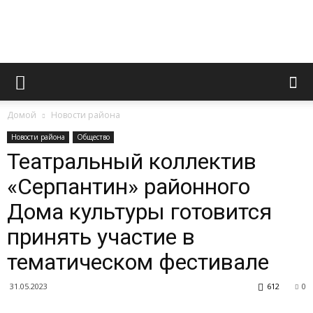
Официальный
Домой
Новости района
сайт
Новости района
Общество
Театральный коллектив
«Серпантин» районного
газеты
Дома культуры готовится
принять участие в
«Вперед»
тематическом фестивале
31.05.2023
612
0