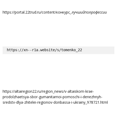
https://portal.22trud.ru/content/конкурс
_лучший
по
профессии
https://xn--r1a.website/s/tomenko_22
https://altairegion22.ru/region_news/v-altaiskom-krae-
prodolzhaetsya-sbor-gumanitarnoi-pomoschi-i-denezhnyh-
sredstv-dlya-zhitelei-regionov-donbassa-i-ukrainy_978721.html