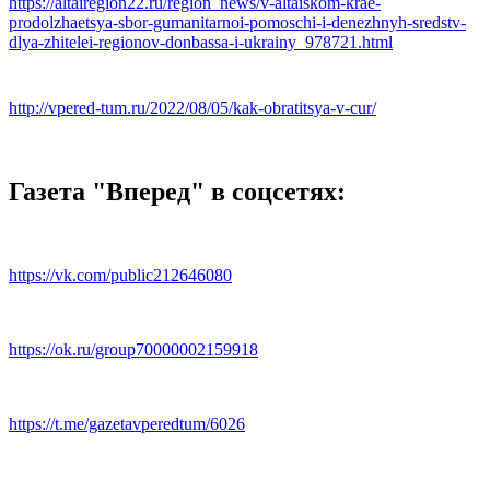
https://altairegion22.ru/region_news/v-altaiskom-krae-
prodolzhaetsya-sbor-gumanitarnoi-pomoschi-i-denezhnyh-sredstv-
dlya-zhitelei-regionov-donbassa-i-ukrainy_978721.html
http://vpered-tum.ru/2022/08/05/kak-obratitsya-v-cur/
Газета "Вперед" в соцсетях:
https://vk.com/public212646080
https://ok.ru/group70000002159918
https://t.me/gazetavperedtum/6026