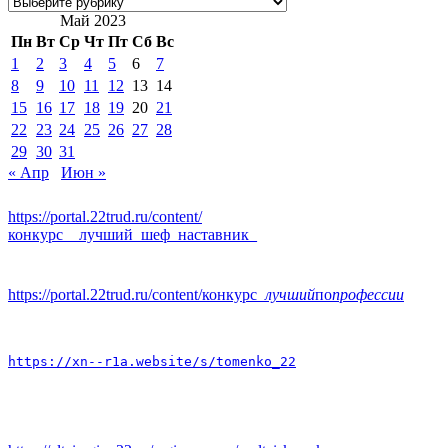
Рубрики
Май 2023
Пн
Вт
Ср
Чт
Пт
Сб
Вс
1
2
3
4
5
6
7
8
9
10
11
12
13
14
15
16
17
18
19
20
21
22
23
24
25
26
27
28
29
30
31
« Апр
Июн »
https://portal.22trud.ru/content/
конкурс__лучший_шеф_наставник_
https://portal.22trud.ru/content/конкурс
_лучший
по
профессии
https://xn--r1a.website/s/tomenko_22