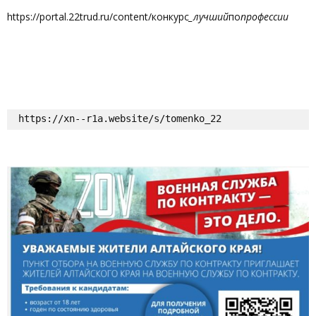
https://portal.22trud.ru/content/конкурс
_лучший
по
профессии
https://xn--r1a.website/s/tomenko_22