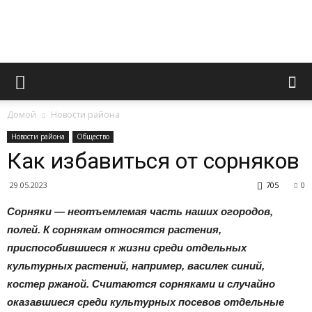
Официальный
Домой
Новости района
сайт
Новости района
Общество
Как избавиться от сорняков
29.05.2023
705
0
газеты
Сорняки — неотъемлемая часть наших огородов,
полей. К сорнякам относятся растения,
приспособившиеся к жизни среди отдельных
«Вперед»
культурных растений, например, василек синий,
костер ржаной. Считаются сорняками и случайно
оказавшиеся среди культурных посевов отдельные