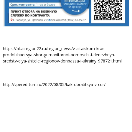
https://altairegion22.ru/region_news/v-altaiskom-krae-
prodolzhaetsya-sbor-gumanitarnoi-pomoschi-i-denezhnyh-
sredstv-dlya-zhitelei-regionov-donbassa-i-ukrainy_978721.html
http://vpered-tum.ru/2022/08/05/kak-obratitsya-v-cur/