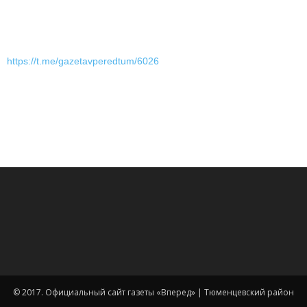
https://t.me/gazetavperedtum/6026
© 2017. Официальный сайт газеты «Вперед» | Тюменцевский район