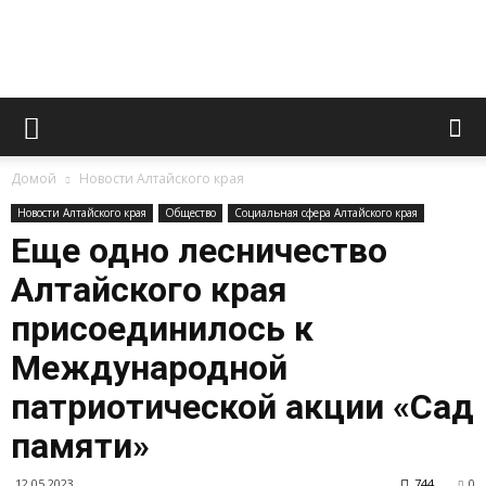
Официальный
Домой
Новости Алтайского края
сайт
Новости Алтайского края
Общество
Социальная сфера Алтайского края
Еще одно лесничество
Алтайского края
газеты
присоединилось к
Международной
«Вперед»
патриотической акции «Сад
памяти»
12.05.2023
744
0