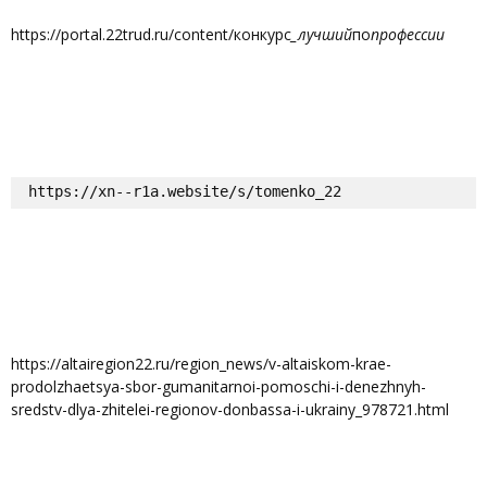
https://portal.22trud.ru/content/конкурс
_лучший
по
профессии
https://xn--r1a.website/s/tomenko_22
https://altairegion22.ru/region_news/v-altaiskom-krae-
prodolzhaetsya-sbor-gumanitarnoi-pomoschi-i-denezhnyh-
sredstv-dlya-zhitelei-regionov-donbassa-i-ukrainy_978721.html