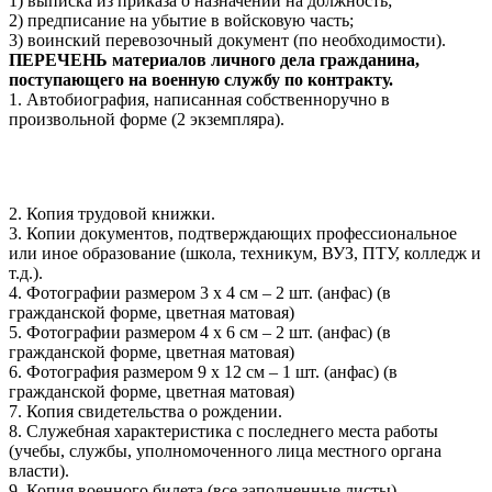
1) выписка из приказа о назначении на должность;
2) предписание на убытие в войсковую часть;
3) воинский перевозочный документ (по необходимости).
ПЕРЕЧЕНЬ материалов личного дела гражданина,
поступающего на военную службу по контракту.
1. Автобиография, написанная собственноручно в
произвольной форме (2 экземпляра).
2. Копия трудовой книжки.
3. Копии документов, подтверждающих профессиональное
или иное образование (школа, техникум, ВУЗ, ПТУ, колледж и
т.д.).
4. Фотографии размером 3 х 4 см – 2 шт. (анфас) (в
гражданской форме, цветная матовая)
5. Фотографии размером 4 х 6 см – 2 шт. (анфас) (в
гражданской форме, цветная матовая)
6. Фотография размером 9 х 12 см – 1 шт. (анфас) (в
гражданской форме, цветная матовая)
7. Копия свидетельства о рождении.
8. Служебная характеристика с последнего места работы
(учебы, службы, уполномоченного лица местного органа
власти).
9. Копия военного билета (все заполненные листы)