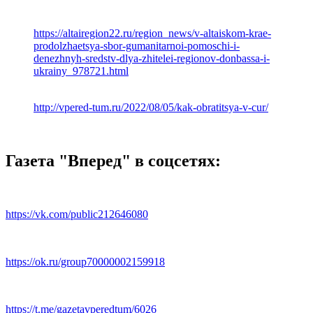
https://altairegion22.ru/region_news/v-altaiskom-krae-
prodolzhaetsya-sbor-gumanitarnoi-pomoschi-i-
denezhnyh-sredstv-dlya-zhitelei-regionov-donbassa-i-
ukrainy_978721.html
http://vpered-tum.ru/2022/08/05/kak-obratitsya-v-cur/
Газета "Вперед" в соцсетях:
https://vk.com/public212646080
https://ok.ru/group70000002159918
https://t.me/gazetavperedtum/6026