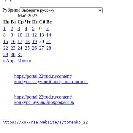
Рубрики
Май 2023
Пн
Вт
Ср
Чт
Пт
Сб
Вс
1
2
3
4
5
6
7
8
9
10
11
12
13
14
15
16
17
18
19
20
21
22
23
24
25
26
27
28
29
30
31
« Апр
Июн »
https://portal.22trud.ru/content/
конкурс__лучший_шеф_наставник_
https://portal.22trud.ru/content/
конкурс
_лучший
по
профессии
https://xn--r1a.website/s/tomenko_22