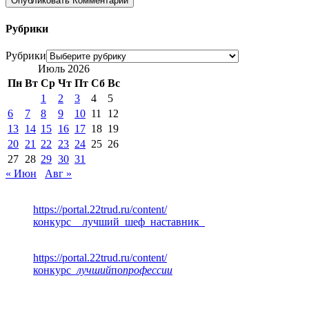
Рубрики
Рубрики
Июль 2026
Пн
Вт
Ср
Чт
Пт
Сб
Вс
1
2
3
4
5
6
7
8
9
10
11
12
13
14
15
16
17
18
19
20
21
22
23
24
25
26
27
28
29
30
31
« Июн
Авг »
https://portal.22trud.ru/content/
конкурс__лучший_шеф_наставник_
https://portal.22trud.ru/content/
конкурс
_лучший
по
профессии