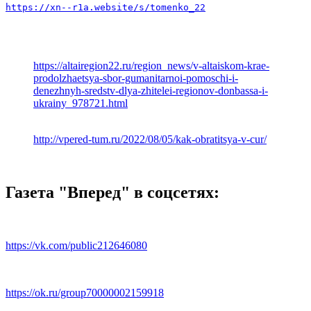
https://xn--r1a.website/s/tomenko_22
https://altairegion22.ru/region_news/v-altaiskom-krae-
prodolzhaetsya-sbor-gumanitarnoi-pomoschi-i-
denezhnyh-sredstv-dlya-zhitelei-regionov-donbassa-i-
ukrainy_978721.html
http://vpered-tum.ru/2022/08/05/kak-obratitsya-v-cur/
Газета "Вперед" в соцсетях:
https://vk.com/public212646080
https://ok.ru/group70000002159918