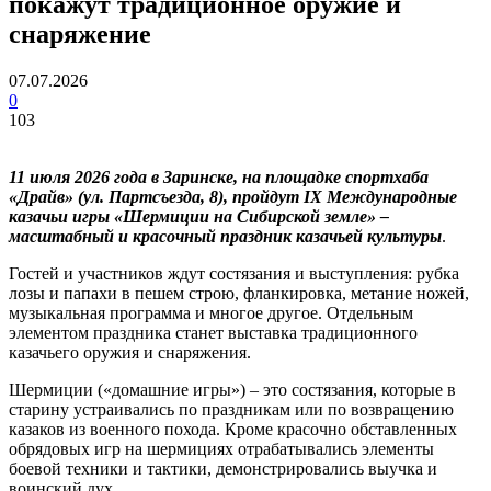
покажут традиционное оружие и
снаряжение
07.07.2026
0
103
11 июля 2026 года в Заринске, на площадке спортхаба
«Драйв» (ул. Партсъезда, 8), пройдут IX Международные
казачьи игры «Шермиции на Сибирской земле» –
масштабный и красочный праздник казачьей культуры
.
Гостей и участников ждут состязания и выступления: рубка
лозы и папахи в пешем строю, фланкировка, метание ножей,
музыкальная программа и многое другое. Отдельным
элементом праздника станет выставка традиционного
казачьего оружия и снаряжения.
Шермиции («домашние игры») – это состязания, которые в
старину устраивались по праздникам или по возвращению
казаков из военного похода. Кроме красочно обставленных
обрядовых игр на шермициях отрабатывались элементы
боевой техники и тактики, демонстрировались выучка и
воинский дух.