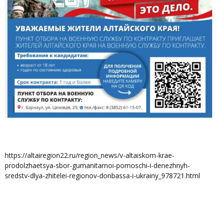
https://altairegion22.ru/region_news/v-altaiskom-krae-
prodolzhaetsya-sbor-gumanitarnoi-pomoschi-i-denezhnyh-
sredstv-dlya-zhitelei-regionov-donbassa-i-ukrainy_978721.html