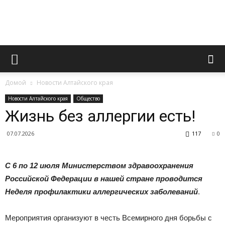
Официальный
Домой
Новости Алтайского края
сайт
Новости Алтайского края
Общество
Жизнь без аллергии есть!
07.07.2026
117
0
газеты
С 6 по 12 июля Министерством здравоохранения
Российской Федерации в нашей стране проводится
«Вперед»
Неделя профилактики аллергических заболеваний
.
Мероприятия организуют в честь Всемирного дня борьбы с