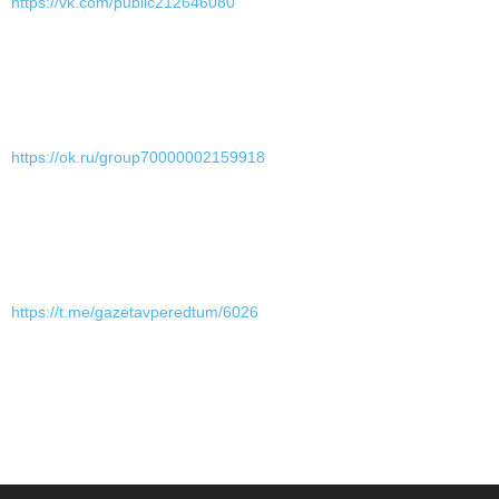
https://vk.com/public212646080
https://ok.ru/group70000002159918
https://t.me/gazetavperedtum/6026