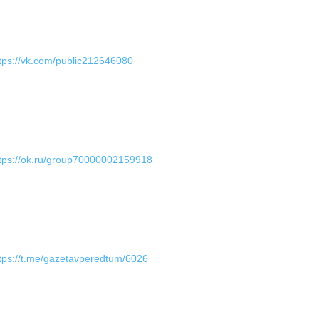
tps://vk.com/public212646080
tps://ok.ru/group70000002159918
tps://t.me/gazetavperedtum/6026