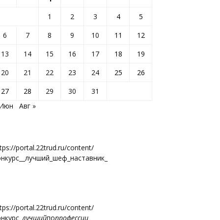
1
2
3
4
5
6
7
8
9
10
11
12
13
14
15
16
17
18
19
20
21
22
23
24
25
26
27
28
29
30
31
 Июн
Авг »
tps://portal.22trud.ru/content/
онкурс__лучший_шеф_наставник_
tps://portal.22trud.ru/content/
онкурс
_лучший
по
профессии