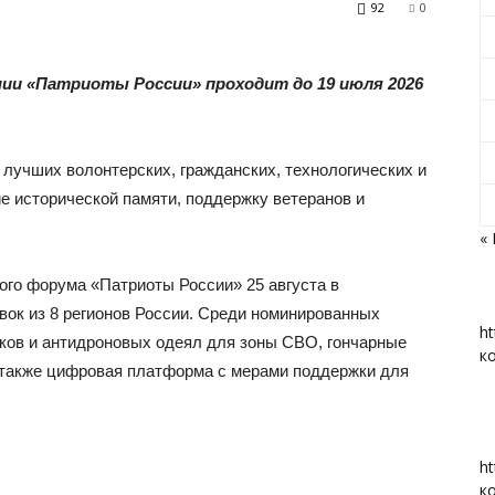
92
0
мии «Патриоты России» проходит до 19 июля 2026
«Вперед»
лучших волонтерских, гражданских, технологических и
е исторической памяти, поддержку ветеранов и
«
|
ого форума «Патриоты России» 25 августа в
вок из 8 регионов России. Среди номинированных
ht
йков и антидроновых одеял для зоны СВО, гончарные
к
а также цифровая платформа с мерами поддержки для
Тюменцевский
ht
к