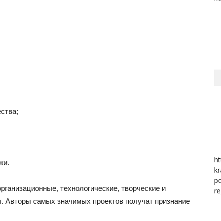
район
ства;
ht
жи.
kr
po
рганизационные, технологические, творческие и
re
ы. Авторы самых значимых проектов получат признание