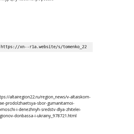
https://xn--r1a.website/s/tomenko_22
tps://altairegion22.ru/region_news/v-altaiskom-
ae-prodolzhaetsya-sbor-gumanitarnoi-
moschi-i-denezhnyh-sredstv-dlya-zhitelei-
gionov-donbassa-i-ukrainy_978721.html