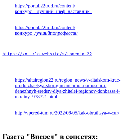
https://portal.22trud.ru/content/
конкурс__лучший_шеф_наставник_
https://portal.22trud.ru/content/
конкурс
_лучший
по
профессии
https://xn--r1a.website/s/tomenko_22
https://altairegion22.ru/region_news/v-altaiskom-krae-
prodolzhaetsya-sbor-gumanitarnoi-pomoschi-i-
denezhnyh-sredstv-dlya-zhitelei-regionov-donbassa-i-
ukrainy_978721.html
http://vpered-tum.ru/2022/08/05/kak-obratitsya-v-cur/
Газета "Вперед" в соцсетях: