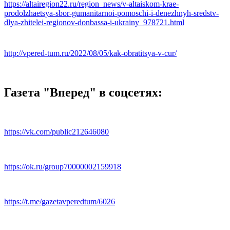
https://altairegion22.ru/region_news/v-altaiskom-krae-
prodolzhaetsya-sbor-gumanitarnoi-pomoschi-i-denezhnyh-sredstv-
dlya-zhitelei-regionov-donbassa-i-ukrainy_978721.html
http://vpered-tum.ru/2022/08/05/kak-obratitsya-v-cur/
Газета "Вперед" в соцсетях:
https://vk.com/public212646080
https://ok.ru/group70000002159918
https://t.me/gazetavperedtum/6026