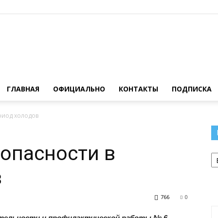
Официальный
ГЛАВНАЯ
ОФИЦИАЛЬНО
КОНТАКТЫ
ПОДПИСКА
риод холодов
сайт
опасности в
Р
в
766
0
газеты
тельности и профилактической работы № 6