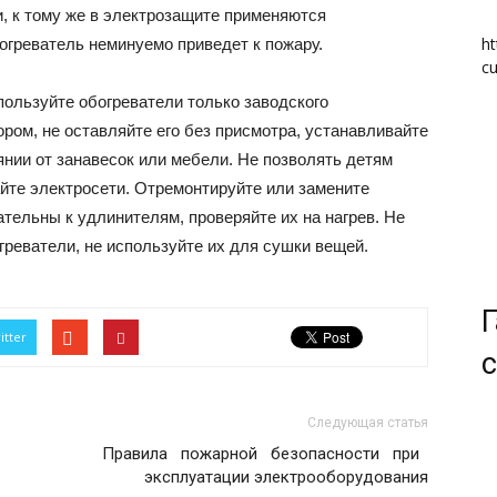
 к тому же в электрозащите применяются
ht
огреватель неминуемо приведет к пожару.
cu
пользуйте обогреватели только заводского
ором, не оставляйте его без присмотра, устанавливайте
нии от занавесок или мебели. Не позволять детям
айте электросети. Отремонтируйте или замените
тельны к удлинителям, проверяйте их на нагрев. Не
реватели, не используйте их для сушки вещей.
Г
itter
с
Следующая статья
Правила пожарной безопасности при
эксплуатации электрооборудования