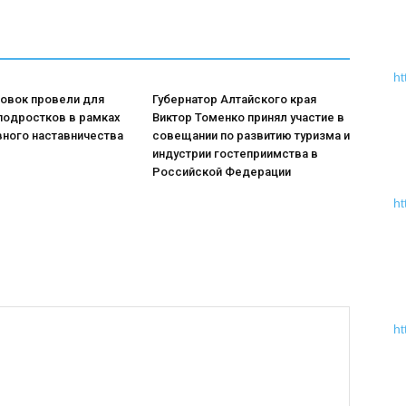
ht
ровок провели для
Губернатор Алтайского края
подростков в рамках
Виктор Томенко принял участие в
вного наставничества
совещании по развитию туризма и
индустрии гостеприимства в
Российской Федерации
ht
ht