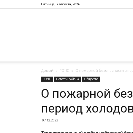
Пятница, 7 августа, 2026
Домой
ГОЧС
О пожарной безопасности в пе
ГОЧС
Новости района
Общество
О пожарной без
период холодо
07.12.2023
Территориальный отдел надзорной дея