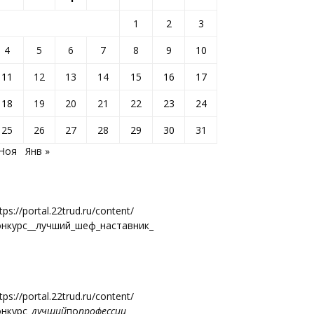
1
2
3
4
5
6
7
8
9
10
11
12
13
14
15
16
17
18
19
20
21
22
23
24
25
26
27
28
29
30
31
 Ноя
Янв »
tps://portal.22trud.ru/content/
онкурс__лучший_шеф_наставник_
tps://portal.22trud.ru/content/
онкурс
_лучший
по
профессии