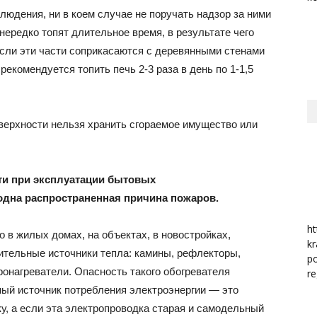
людения, ни в коем случае не поручать надзор за ними
район
ередко топят длительное время, в результате чего
Если эти части соприкасаются с деревянными стенами
екомендуется топить печь 2-3 раза в день по 1-1,5
оверхности нельзя хранить сгораемое имущество или
ти при эксплуатации бытовых
одна распространенная причина пожаров.
ht
о в жилых домах, на объектах, в новостройках,
kr
ительные источники тепла: камины, рефлекторы,
po
онагреватели. Опасность такого обогревателя
re
ный источник потребления электроэнергии — это
у, а если эта электропроводка старая и самодельный