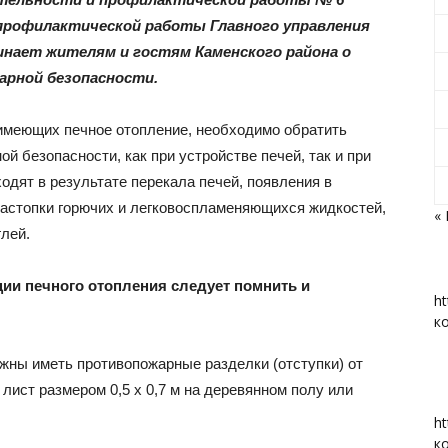
профилактической работы Главного управления
нает жителям и гостям Каменского района о
арной безопасности.
«Вперед»
 имеющих печное отопление, необходимо обратить
й безопасности, как при устройстве печей, так и при
одят в результате перекала печей, появления в
растопки горючих и легковоспламеняющихся жидкостей,
«
|
глей.
ии печного отопления следует помнить и
ht
к
Тюменцевский
жны иметь противопожарные разделки (отступки) от
лист размером 0,5 х 0,7 м на деревянном полу или
ht
к