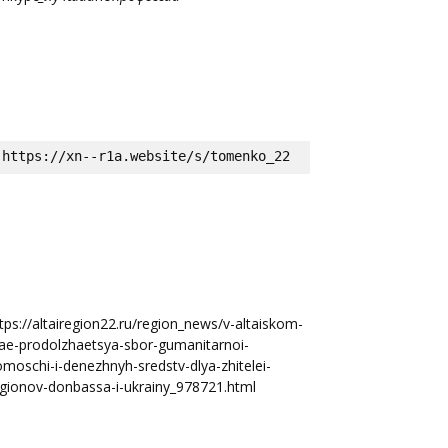
https://xn--r1a.website/s/tomenko_22
tps://altairegion22.ru/region_news/v-altaiskom-
ae-prodolzhaetsya-sbor-gumanitarnoi-
moschi-i-denezhnyh-sredstv-dlya-zhitelei-
gionov-donbassa-i-ukrainy_978721.html