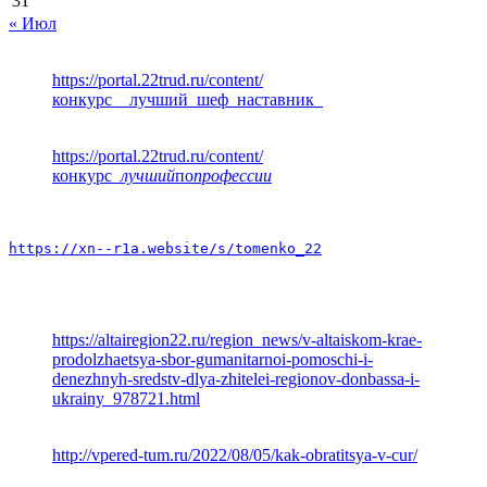
31
« Июл
https://portal.22trud.ru/content/
конкурс__лучший_шеф_наставник_
https://portal.22trud.ru/content/
конкурс
_лучший
по
профессии
https://xn--r1a.website/s/tomenko_22
https://altairegion22.ru/region_news/v-altaiskom-krae-
prodolzhaetsya-sbor-gumanitarnoi-pomoschi-i-
denezhnyh-sredstv-dlya-zhitelei-regionov-donbassa-i-
ukrainy_978721.html
http://vpered-tum.ru/2022/08/05/kak-obratitsya-v-cur/