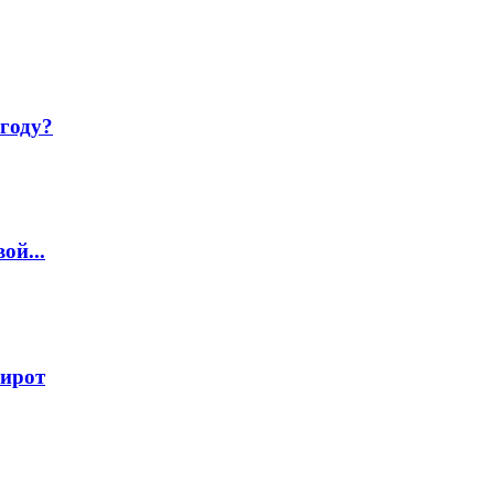
году?
ой...
сирот