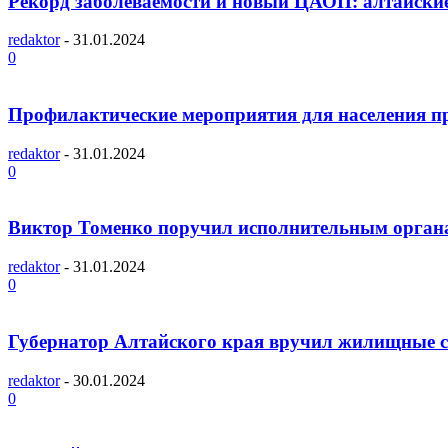
Рекорд заболеваемости и новый ЦАОП: алтайские
redaktor
-
31.01.2024
0
Профилактические мероприятия для населения пр
redaktor
-
31.01.2024
0
Виктор Томенко поручил исполнительным органам
redaktor
-
31.01.2024
0
Губернатор Алтайского края вручил жилищные с
redaktor
-
30.01.2024
0