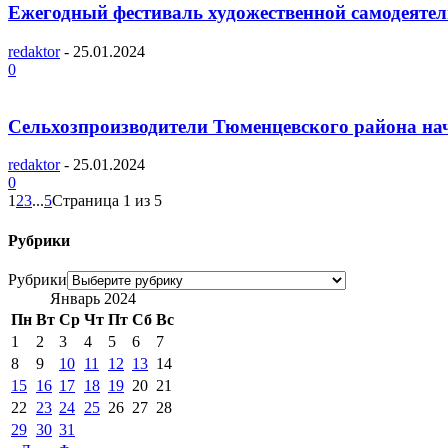
Ежегодный фестиваль художественной самодеятел
redaktor
-
25.01.2024
0
Сельхозпроизводители Тюменцевского района нач
redaktor
-
25.01.2024
0
1
2
3
...
5
Страница 1 из 5
Рубрики
Рубрики
Январь 2024
Пн
Вт
Ср
Чт
Пт
Сб
Вс
1
2
3
4
5
6
7
8
9
10
11
12
13
14
15
16
17
18
19
20
21
22
23
24
25
26
27
28
29
30
31