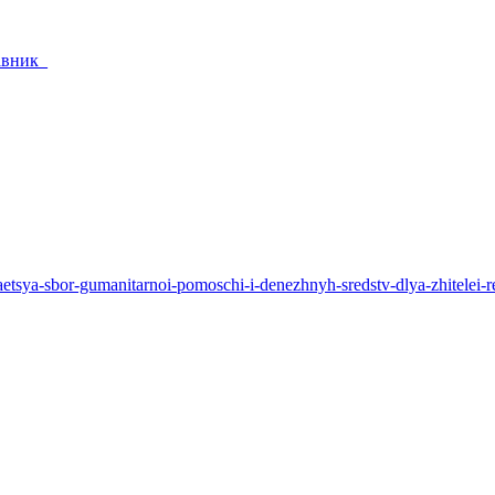
тавник_
zhaetsya-sbor-gumanitarnoi-pomoschi-i-denezhnyh-sredstv-dlya-zhitelei