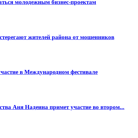
аться молодежным бизнес-проектам
терегают жителей района от мошенников
частие в Международном фестивале
тва Аня Надеина примет участие во втором...