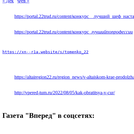
« Дек
Фев »
https://portal.22trud.ru/content/конкурс__лучший_шеф_нас
https://portal.22trud.ru/content/конкурс
_лучший
по
профессии
https://xn--r1a.website/s/tomenko_22
https://altairegion22.ru/region_news/v-altaiskom-krae-prodol
http://vpered-tum.ru/2022/08/05/kak-obratitsya-v-cur/
Газета "Вперед" в соцсетях: