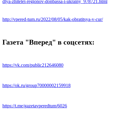
dlya-zhitelei-regionov-donbassa-i-ukrainy_978721.html
http://vpered-tum.ru/2022/08/05/kak-obratitsya-v-cur/
Газета "Вперед" в соцсетях:
https://vk.com/public212646080
https://ok.ru/group70000002159918
https://t.me/gazetavperedtum/6026