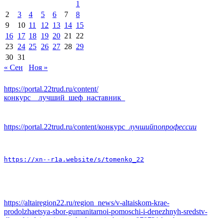
1
2
3
4
5
6
7
8
9
10
11
12
13
14
15
16
17
18
19
20
21
22
23
24
25
26
27
28
29
30
31
« Сен
Ноя »
https://portal.22trud.ru/content/
конкурс__лучший_шеф_наставник_
https://portal.22trud.ru/content/конкурс
_лучший
по
профессии
https://xn--r1a.website/s/tomenko_22
https://altairegion22.ru/region_news/v-altaiskom-krae-
prodolzhaetsya-sbor-gumanitarnoi-pomoschi-i-denezhnyh-sredstv-