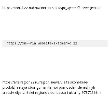
https://portal.22trud.ru/content/конкурс
_лучший
по
профессии
https://xn--r1a.website/s/tomenko_22
https://altairegion22.ru/region_news/v-altaiskom-krae-
prodolzhaetsya-sbor-gumanitarnoi-pomoschi-i-denezhnyh-
sredstv-dlya-zhitelei-regionov-donbassa-i-ukrainy_978721.html