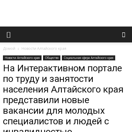
Официальный
Домой
Новости Алтайского края
сайт
Новости Алтайского края
Общество
Социальная сфера Алтайского края
На Интерактивном портале
по труду и занятости
газеты
населения Алтайского края
представили новые
«Вперед»
вакансии для молодых
специалистов и людей с
инвалидностью