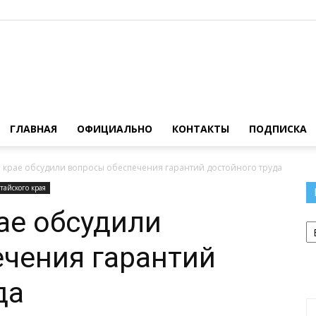
Официальный
ГЛАВНАЯ
ОФИЦИАЛЬНО
КОНТАКТЫ
ПОДПИСКА
 крае обсудили вопросы обеспечения гарантий достойного труда
тайского края
сайт
ае обсудили
Р
чения гарантий
да
газеты