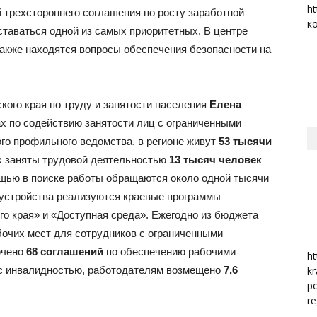
ht
 трехстороннего соглашения по росту заработной
к
таваться одной из самых приоритетных. В центре
район
также находятся вопросы обеспечения безопасности на
кого края по труду и занятости населения
Елена
х по содействию занятости лиц с ограниченными
го профильного ведомства, в регионе живут
53 тысячи
их заняты трудовой деятельностью
13 тысяч человек
мощью в поиске работы обращаются около одной тысячи
оустройства реализуются краевые программы
го края» и «Доступная среда». Ежегодно из бюджета
бочих мест для сотрудников с ограниченными
ючено
68 соглашений
по обеспечению рабочими
ht
 с инвалидностью, работодателям возмещено
7,6
kr
po
re