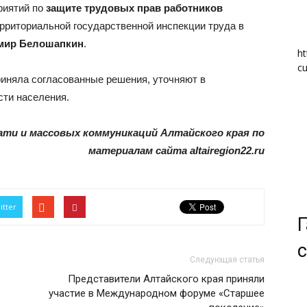
риятий по
защите трудовых прав работников
риториальной государственной инспекции труда в
мир Белошапкин
.
ht
cu
риняла согласованные решения, уточняют в
сти населения.
ати и массовых коммуникаций Алтайского края по
материалам сайта altairegion22.ru
itter
Г
с
Следующая статья
Представители Алтайского края приняли
участие в Международном форуме «Старшее