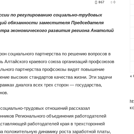
867
0
ссии по регулированию социально-трудовых
щий обязанности заместителя Председателя
стра экономического развития региона Анатолий
«Вперед»
рон социального партнерства по решению вопросов в
ь Алтайского краевого союза организаций профсоюзов
иального партнерства профсоюзы видят повышение
|
«
ение высоких стандартов качества жизни. Эти задачи
рамках диалога всех трех сторон — государства,
нов.
ht
к
 социально-трудовых отношений рассказал
Тюменцевский
ников Регионального объединения работодателей
едставляющей работодателей края в трехсторонней
на положительную динамику роста заработной платы,