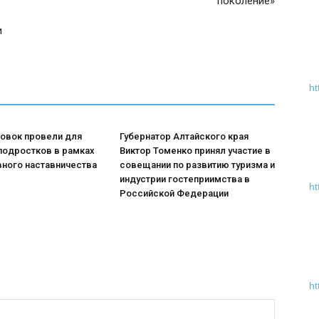
поколение»
и
ht
ровок провели для
Губернатор Алтайского края
подростков в рамках
Виктор Томенко принял участие в
вного наставничества
совещании по развитию туризма и
индустрии гостеприимства в
ht
Российской Федерации
ht