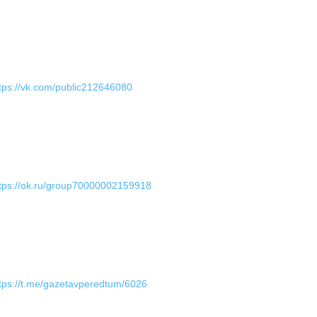
tps://vk.com/public212646080
tps://ok.ru/group70000002159918
tps://t.me/gazetavperedtum/6026