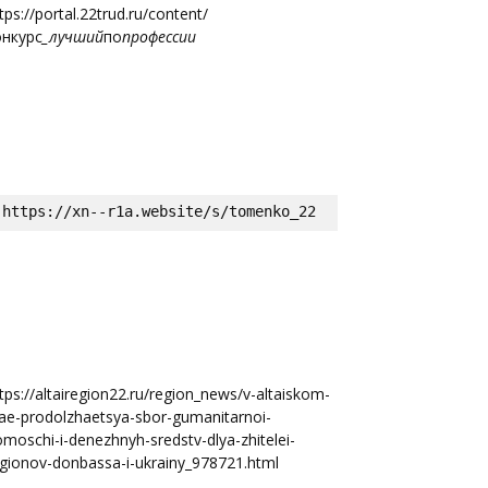
tps://portal.22trud.ru/content/
онкурс
_лучший
по
профессии
https://xn--r1a.website/s/tomenko_22
tps://altairegion22.ru/region_news/v-altaiskom-
ae-prodolzhaetsya-sbor-gumanitarnoi-
moschi-i-denezhnyh-sredstv-dlya-zhitelei-
gionov-donbassa-i-ukrainy_978721.html