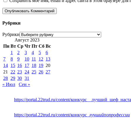
Сохранить моё имя, email и адрес сайта в этом браузере д
Рубрики
Рубрики
Август 2023
Пн
Вт
Ср
Чт
Пт
Сб
Вс
1
2
3
4
5
6
7
8
9
10
11
12
13
14
15
16
17
18
19
20
21
22
23
24
25
26
27
28
29
30
31
« Июл
Сен »
https://portal.22trud.ru/content/конкурс__лучший_шеф_нас
https://portal.22trud.ru/content/конкурс
_лучший
по
профессии