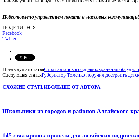
новому узнать Барнаул. Участники посетят значимые места гор
Подготовлено управлением печати и массовых коммуникаци
ПОДЕЛИТЬСЯ
Facebook
Twitter
Предыдущая статья
Опыт алтайского здравоохранения обсудил
Следующая статья
Губернатор Томенко поручил достроить детск
СХОЖИЕ СТАТЬИ
БОЛЬШЕ ОТ АВТОРА
Школьники из городов и районов Алтайского кра
145 стажировок провели для алтайских подростк