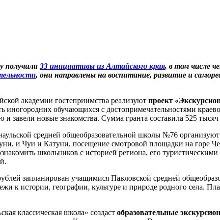
ку получили
33 инициативы из Алтайского края
, в том числе 
ятельности
, они направлены на воспитание, развитие и самор
айской академии гостеприимства реализуют
проект «Экскурсион
ь иногородних обучающихся с достопримечательностями краевой 
 и завели новые знакомства. Сумма гранта составила 525 тысяч
наульской средней общеобразовательной школы №76 организую
уни, и Чуи и Катуни, посещение смотровой площадки на горе Че
знакомить школьников с историей региона, его туристическими
й.
 рублей запланирован учащимися Павловской средней общеобра
ежи к истории, географии, культуре и природе родного села. Пла
ская классическая школа» создаст
образовательные экскурси