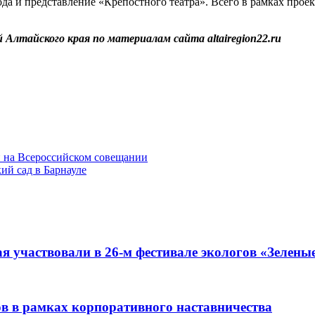
ода и представление «Крепостного театра». Всего в рамках прое
й Алтайского края по материалам сайта
altairegion
22.
ru
и на Всероссийском совещании
ий сад в Барнауле
я участвовали в 26-м фестивале экологов «Зелены
ов в рамках корпоративного наставничества