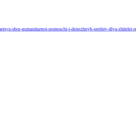
zhaetsya-sbor-gumanitarnoi-pomoschi-i-denezhnyh-sredstv-dlya-zhitelei