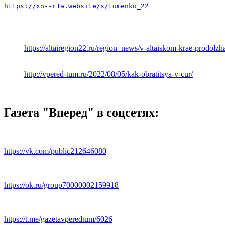
https://xn--r1a.website/s/tomenko_22
https://altairegion22.ru/region_news/v-altaiskom-krae-prodol
http://vpered-tum.ru/2022/08/05/kak-obratitsya-v-cur/
Газета "Вперед" в соцсетях:
https://vk.com/public212646080
https://ok.ru/group70000002159918
https://t.me/gazetavperedtum/6026