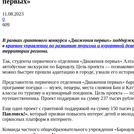
первых»
11.08.2023
0
609
В рамках грантового конкурса «Движения первых» поддерж
в
краевом управлении по развитию туризма и курортной де
территории региона.
Так, студенты первичного отделения «Движения первых» Алт
автобусные экскурсии по Барнаулу. Цель проекта — познакомит
можно быстрее прошли адаптацию в городе, узнали его историю
Представители первичного отделения «Движения первых» бар
программе поездки — музеи, пещеры, места слияния Бии и Кат
классы по туризму и кулинарный поединок. Цель проекта — по
путешественника. Проект поддержан на сумму 237 тысяч рубле
Еще один проект с грантовой поддержкой на сумму 150 тысяч
Павловск!»
, который призван повысить интерес детей и молод
сервисных платформ в интернете.
Команда частного общеобразовательного учреждения «Барнауль