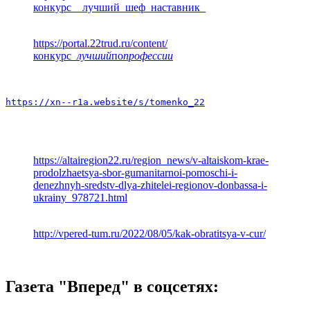
конкурс__лучший_шеф_наставник_
https://portal.22trud.ru/content/
конкурс
_лучший
по
профессии
https://xn--r1a.website/s/tomenko_22
https://altairegion22.ru/region_news/v-altaiskom-krae-
prodolzhaetsya-sbor-gumanitarnoi-pomoschi-i-
denezhnyh-sredstv-dlya-zhitelei-regionov-donbassa-i-
ukrainy_978721.html
http://vpered-tum.ru/2022/08/05/kak-obratitsya-v-cur/
Газета "Вперед" в соцсетях: