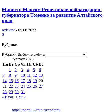
Министр Максим Решетников поблагодарил
губернатора Томенко за развитие Алтайского
края
redaktor
-
05.08.2023
0
Рубрики
Рубрики
Август 2023
Пн
Вт
Ср
Чт
Пт
Сб
Вс
1
2
3
4
5
6
7
8
9
10
11
12
13
14
15
16
17
18
19
20
21
22
23
24
25
26
27
28
29
30
31
« Июл
Сен »
https://portal.22trud.ru/content/