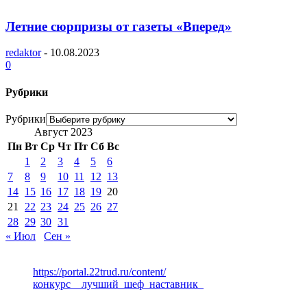
Летние сюрпризы от газеты «Вперед»
redaktor
-
10.08.2023
0
Рубрики
Рубрики
Август 2023
Пн
Вт
Ср
Чт
Пт
Сб
Вс
1
2
3
4
5
6
7
8
9
10
11
12
13
14
15
16
17
18
19
20
21
22
23
24
25
26
27
28
29
30
31
« Июл
Сен »
https://portal.22trud.ru/content/
конкурс__лучший_шеф_наставник_