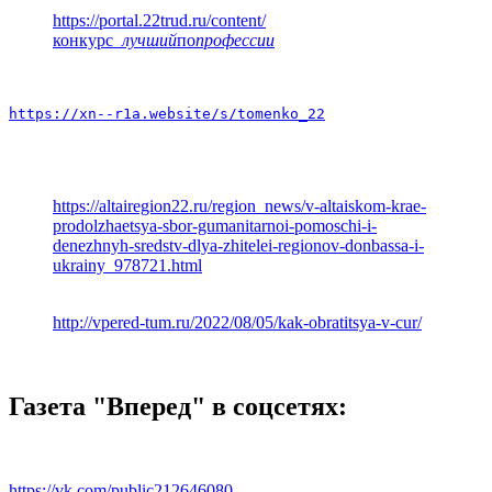
https://portal.22trud.ru/content/
конкурс
_лучший
по
профессии
https://xn--r1a.website/s/tomenko_22
https://altairegion22.ru/region_news/v-altaiskom-krae-
prodolzhaetsya-sbor-gumanitarnoi-pomoschi-i-
denezhnyh-sredstv-dlya-zhitelei-regionov-donbassa-i-
ukrainy_978721.html
http://vpered-tum.ru/2022/08/05/kak-obratitsya-v-cur/
Газета "Вперед" в соцсетях:
https://vk.com/public212646080