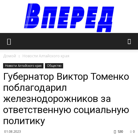
Официальный
Домой
Новости Алтайского края
Новости Алтайского края
Общество
Губернатор Виктор Томенко
сайт
поблагодарил
железнодорожников за
газеты
ответственную социальную
политику
«Вперед»
01.08.2023
530
0