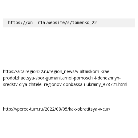
https://xn--r1a.website/s/tomenko_22
https://altairegion22.ru/region_news/v-altaiskom-krae-
prodolzhaetsya-sbor-gumanitarnoi-pomoschi-i-denezhnyh-
sredstv-dlya-zhitelei-regionov-donbassa-i-ukrainy_978721.html
http://vpered-tum.ru/2022/08/05/kak-obratitsya-v-cur/