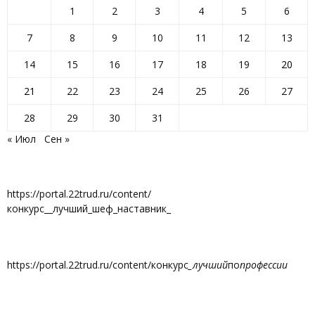
1
2
3
4
5
6
7
8
9
10
11
12
13
14
15
16
17
18
19
20
21
22
23
24
25
26
27
28
29
30
31
« Июл
Сен »
https://portal.22trud.ru/content/
конкурс__лучший_шеф_наставник_
https://portal.22trud.ru/content/конкурс
_лучший
по
профессии