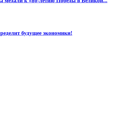
 медали к «80-летию Победы в Великой...
пределит будущее экономики!