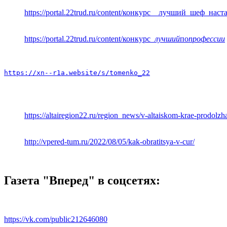
https://portal.22trud.ru/content/конкурс__лучший_шеф_нас
https://portal.22trud.ru/content/конкурс
_лучший
по
профессии
https://xn--r1a.website/s/tomenko_22
https://altairegion22.ru/region_news/v-altaiskom-krae-prodol
http://vpered-tum.ru/2022/08/05/kak-obratitsya-v-cur/
Газета "Вперед" в соцсетях:
https://vk.com/public212646080