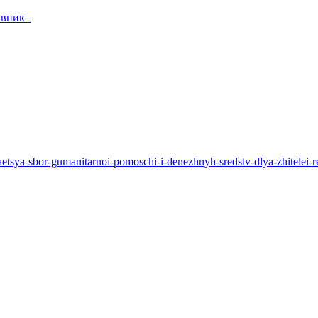
тавник_
zhaetsya-sbor-gumanitarnoi-pomoschi-i-denezhnyh-sredstv-dlya-zhitelei