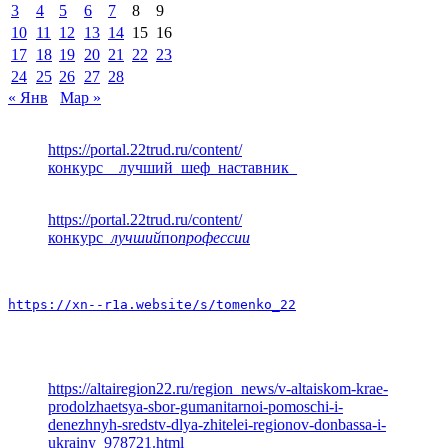
3
4
5
6
7
8
9
10
11
12
13
14
15
16
17
18
19
20
21
22
23
24
25
26
27
28
« Янв
Мар »
https://portal.22trud.ru/content/
конкурс__лучший_шеф_наставник_
https://portal.22trud.ru/content/
конкурс
_лучший
по
профессии
https://xn--r1a.website/s/tomenko_22
https://altairegion22.ru/region_news/v-altaiskom-krae-
prodolzhaetsya-sbor-gumanitarnoi-pomoschi-i-
denezhnyh-sredstv-dlya-zhitelei-regionov-donbassa-i-
ukrainy_978721.html