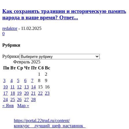
Как сохранять традиции и историческую память
народа в наше время? Ответ...
redaktor
-
11.02.2025
0
Рубрики
Рубрики
Февраль 2025
Пн
Вт
Ср
Чт
Пт
Сб
Вс
1
2
3
4
5
6
7
8
9
10
11
12
13
14
15
16
17
18
19
20
21
22
23
24
25
26
27
28
« Янв
Мар »
https://portal.22trud.ru/content/
конкурс__лучший_шеф_наставник_