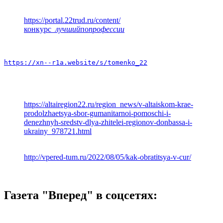
https://portal.22trud.ru/content/
конкурс
_лучший
по
профессии
https://xn--r1a.website/s/tomenko_22
https://altairegion22.ru/region_news/v-altaiskom-krae-
prodolzhaetsya-sbor-gumanitarnoi-pomoschi-i-
denezhnyh-sredstv-dlya-zhitelei-regionov-donbassa-i-
ukrainy_978721.html
http://vpered-tum.ru/2022/08/05/kak-obratitsya-v-cur/
Газета "Вперед" в соцсетях: