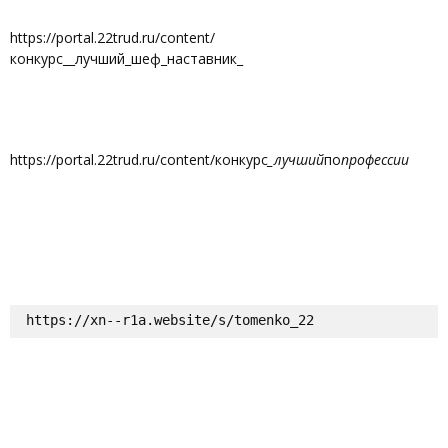
https://portal.22trud.ru/content/
конкурс__лучший_шеф_наставник_
https://portal.22trud.ru/content/конкурс
_лучший
по
профессии
https://xn--r1a.website/s/tomenko_22