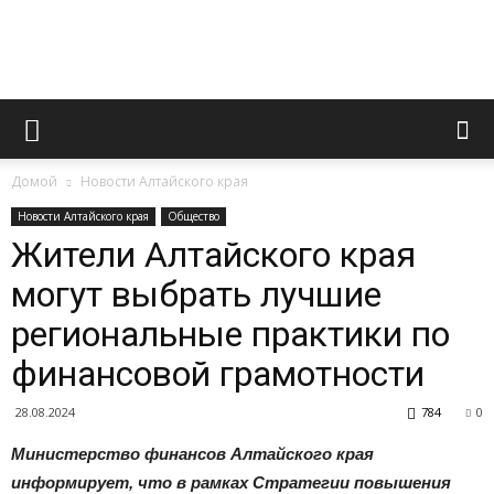
Официальный
Домой
Новости Алтайского края
сайт
Новости Алтайского края
Общество
Жители Алтайского края
могут выбрать лучшие
газеты
региональные практики по
финансовой грамотности
«Вперед»
28.08.2024
784
0
Министерство финансов Алтайского края
информирует, что в рамках Стратегии повышения