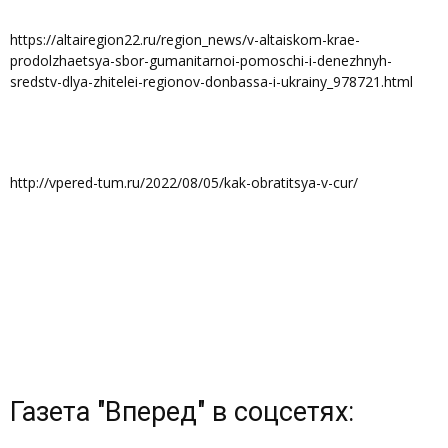
https://altairegion22.ru/region_news/v-altaiskom-krae-
prodolzhaetsya-sbor-gumanitarnoi-pomoschi-i-denezhnyh-
sredstv-dlya-zhitelei-regionov-donbassa-i-ukrainy_978721.html
http://vpered-tum.ru/2022/08/05/kak-obratitsya-v-cur/
Газета "Вперед" в соцсетях: