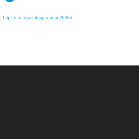
https://t.me/gazetavperedtum/6026