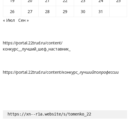
19
20
21
22
23
24
25
26
27
28
29
30
31
« Июл
Сен »
https://portal.22trud.ru/content/
конкурс__лучший_шеф_наставник_
https://portal.22trud.ru/content/конкурс
_лучший
по
профессии
https://xn--r1a.website/s/tomenko_22