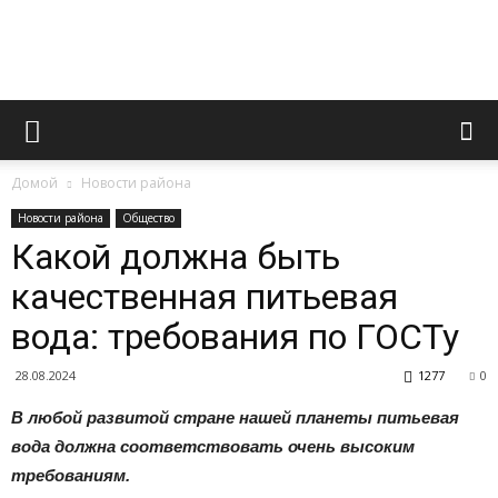
Официальный
Домой
Новости района
сайт
Новости района
Общество
Какой должна быть
качественная питьевая
газеты
вода: требования по ГОСТу
28.08.2024
1277
0
«Вперед»
В любой развитой стране нашей планеты питьевая
вода должна соответствовать очень высоким
требованиям.