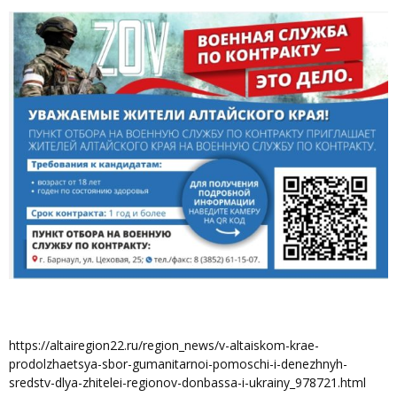
https://altairegion22.ru/region_news/v-altaiskom-krae-
prodolzhaetsya-sbor-gumanitarnoi-pomoschi-i-denezhnyh-
sredstv-dlya-zhitelei-regionov-donbassa-i-ukrainy_978721.html