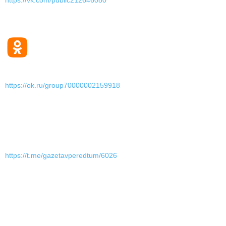
https://vk.com/public212646080
https://ok.ru/group70000002159918
https://t.me/gazetavperedtum/6026