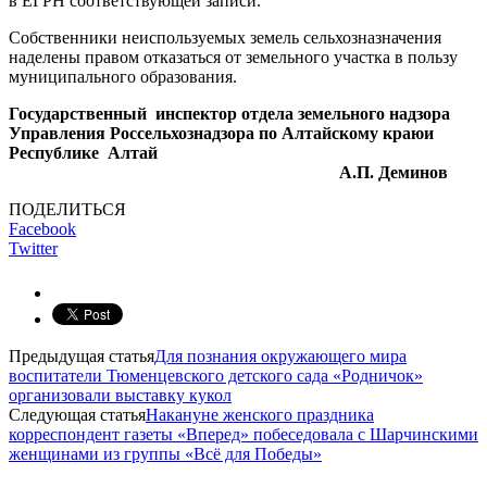
в ЕГРН соответствующей записи.
Собственники неиспользуемых земель сельхозназначения
наделены правом отказаться от земельного участка в пользу
муниципального образования.
Государственный инспектор отдела земельного надзора
Управления Россельхознадзора по Алтайскому краюи
Республике Алтай
А.П. Деминов
ПОДЕЛИТЬСЯ
Facebook
Twitter
Предыдущая статья
Для познания окружающего мира
воспитатели Тюменцевского детского сада «Родничок»
организовали выставку кукол
Следующая статья
Накануне женского праздника
корреспондент газеты «Вперед» побеседовала с Шарчинскими
женщинами из группы «Всё для Победы»