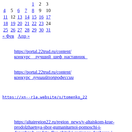
1
2
3
4
5
6
7
8
9
10
11
12
13
14
15
16
17
18
19
20
21
22
23
24
25
26
27
28
29
30
31
« Фев
Апр »
https://portal.22trud.ru/content/
конкурс__лучший_шеф_наставник_
https://portal.22trud.ru/content/
конкурс
_лучший
по
профессии
https://xn--r1a.website/s/tomenko_22
https://altairegion22.ru/region_news/v-altaiskom-krae-
prodolzhaetsya-sbor-gumanitarnoi-pomoschi-i-