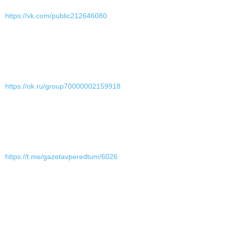
https://vk.com/public212646080
https://ok.ru/group70000002159918
https://t.me/gazetavperedtum/6026