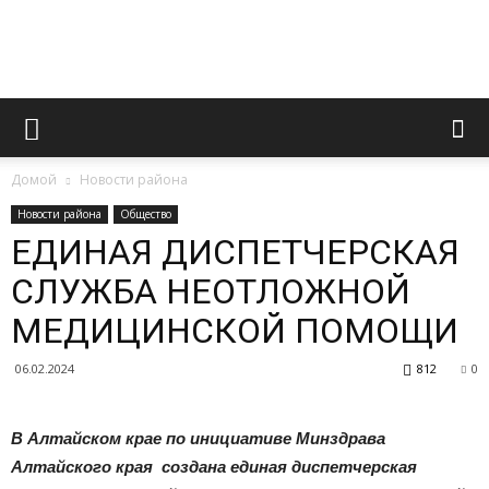
Официальный
Домой
Новости района
сайт
Новости района
Общество
ЕДИНАЯ ДИСПЕТЧЕРСКАЯ
СЛУЖБА НЕОТЛОЖНОЙ
газеты
МЕДИЦИНСКОЙ ПОМОЩИ
06.02.2024
812
0
«Вперед»
В Алтайском крае по инициативе Минздрава
Алтайского края создана единая диспетчерская