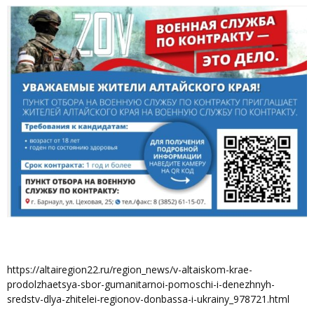
https://altairegion22.ru/region_news/v-altaiskom-krae-
prodolzhaetsya-sbor-gumanitarnoi-pomoschi-i-denezhnyh-
sredstv-dlya-zhitelei-regionov-donbassa-i-ukrainy_978721.html