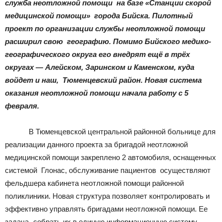
|
служба неотложной помощи на базе «Станции скорой
медицинской помощи» города Бийска. Пилотный
проект по организации службы неотложной помощи
расширил свою географию. Помимо Бийского медико-
Тюменцевский
географического округа его внедрят ещё в трёх
округах — Алейском, Заринском и Каменском, куда
войдет и наш, Тюменцевский район. Новая система
район
оказания неотложной помощи начала работу с 5
февраля.
В Тюменцевской центральной районной больнице для
реализации данного проекта за бригадой неотложной
медицинской помощи закреплено 2 автомобиля, оснащенных
системой Глонас, обслуживание пациентов осуществляют
фельдшера кабинета неотложной помощи районной
поликлиники. Новая структура позволяет контролировать и
эффективно управлять бригадами неотложной помощи. Ее
задача- собрать их в единую информационную систему,