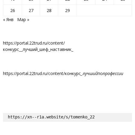
26
27
28
29
« Янв
Мар »
https://portal.22trud.ru/content/
конкурс__лучший_шеф_наставник_
https://portal.22trud.ru/content/конкурс
_лучший
по
профессии
https://xn--r1a.website/s/tomenko_22