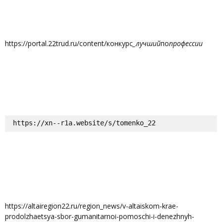
https://portal.22trud.ru/content/конкурс
_лучший
по
профессии
https://xn--r1a.website/s/tomenko_22
https://altairegion22.ru/region_news/v-altaiskom-krae-
prodolzhaetsya-sbor-gumanitarnoi-pomoschi-i-denezhnyh-