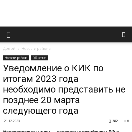
Официальный
Домой
Новости района
сайт
Новости района
Общество
Уведомление о КИК по
итогам 2023 года
газеты
необходимо представить не
позднее 20 марта
«Вперед»
следующего года
21.12.2023
382
0
Налогоплательщики — налоговые резиденты РФ в