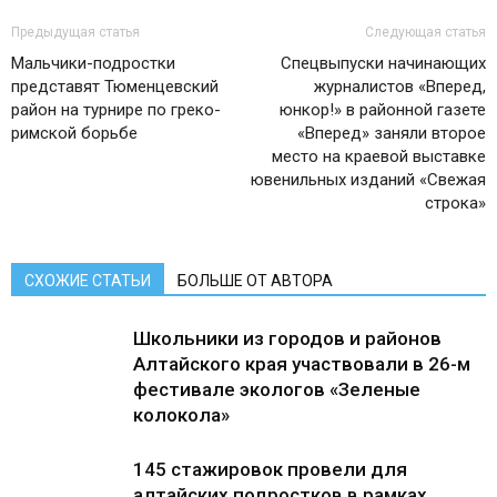
Предыдущая статья
Следующая статья
Мальчики-подростки
Спецвыпуски начинающих
представят Тюменцевский
журналистов «Вперед,
район на турнире по греко-
юнкор!» в районной газете
римской борьбе
«Вперед» заняли второе
место на краевой выставке
ювенильных изданий «Свежая
строка»
СХОЖИЕ СТАТЬИ
БОЛЬШЕ ОТ АВТОРА
Школьники из городов и районов
Алтайского края участвовали в 26-м
фестивале экологов «Зеленые
колокола»
145 стажировок провели для
алтайских подростков в рамках