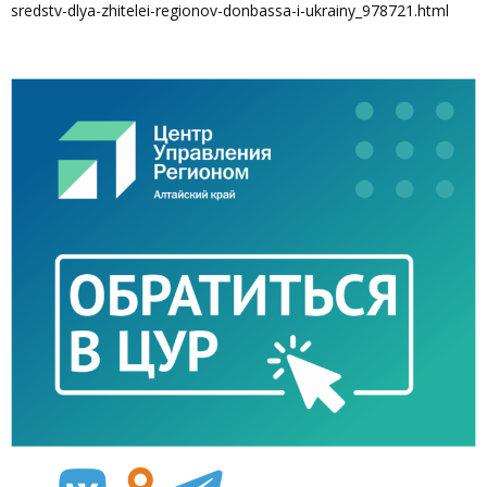
sredstv-dlya-zhitelei-regionov-donbassa-i-ukrainy_978721.html