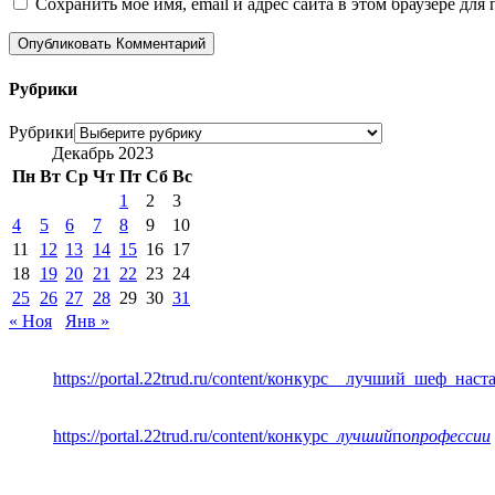
Сохранить моё имя, email и адрес сайта в этом браузере д
Рубрики
Рубрики
Декабрь 2023
Пн
Вт
Ср
Чт
Пт
Сб
Вс
1
2
3
4
5
6
7
8
9
10
11
12
13
14
15
16
17
18
19
20
21
22
23
24
25
26
27
28
29
30
31
« Ноя
Янв »
https://portal.22trud.ru/content/конкурс__лучший_шеф_нас
https://portal.22trud.ru/content/конкурс
_лучший
по
профессии