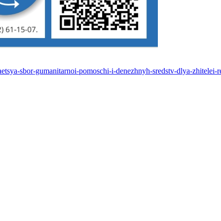
zhaetsya-sbor-gumanitarnoi-pomoschi-i-denezhnyh-sredstv-dlya-zhitelei