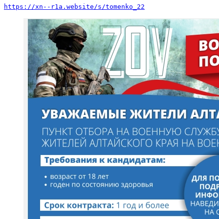
https://xn--r1a.website/s/tomenko_22