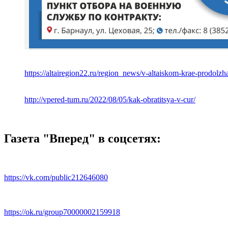
https://altairegion22.ru/region_news/v-altaiskom-krae-prodol
http://vpered-tum.ru/2022/08/05/kak-obratitsya-v-cur/
Газета "Вперед" в соцсетях:
https://vk.com/public212646080
https://ok.ru/group70000002159918