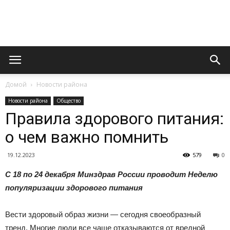
Официальный
Домой
Новости района
сайт
Новости района
Общество
Правила здорового питания:
о чем важно помнить
газеты
19.12.2023
579
0
С 18 по 24 декабря Минздрав России проводит Неделю
«Вперед»
популяризации здорового питания
Вести здоровый образ жизни — сегодня своеобразный
тренд. Многие люди все чаще отказываются от вредной