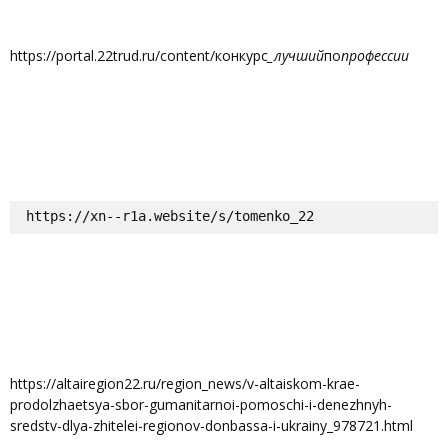
https://portal.22trud.ru/content/конкурс
_лучший
по
профессии
https://xn--r1a.website/s/tomenko_22
https://altairegion22.ru/region_news/v-altaiskom-krae-
prodolzhaetsya-sbor-gumanitarnoi-pomoschi-i-denezhnyh-
sredstv-dlya-zhitelei-regionov-donbassa-i-ukrainy_978721.html