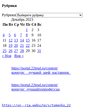
Рубрики
Рубрики
Декабрь 2023
Пн
Вт
Ср
Чт
Пт
Сб
Вс
1
2
3
4
5
6
7
8
9
10
11
12
13
14
15
16
17
18
19
20
21
22
23
24
25
26
27
28
29
30
31
« Ноя
Янв »
https://portal.22trud.ru/content/
конкурс__лучший_шеф_наставник_
https://portal.22trud.ru/content/
конкурс
_лучший
по
профессии
https://xn--r1a.website/s/tomenko_22