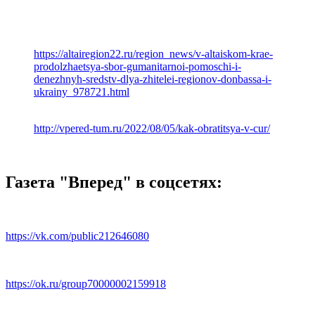
https://altairegion22.ru/region_news/v-altaiskom-krae-
prodolzhaetsya-sbor-gumanitarnoi-pomoschi-i-
denezhnyh-sredstv-dlya-zhitelei-regionov-donbassa-i-
ukrainy_978721.html
http://vpered-tum.ru/2022/08/05/kak-obratitsya-v-cur/
Газета "Вперед" в соцсетях:
https://vk.com/public212646080
https://ok.ru/group70000002159918