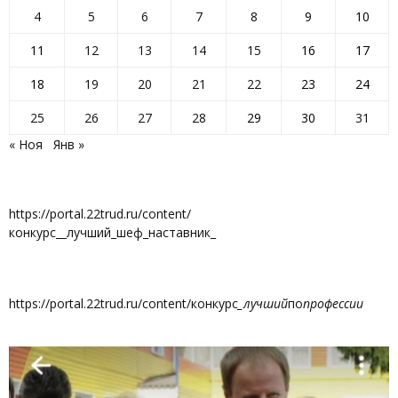
4
5
6
7
8
9
10
11
12
13
14
15
16
17
18
19
20
21
22
23
24
25
26
27
28
29
30
31
« Ноя
Янв »
https://portal.22trud.ru/content/
конкурс__лучший_шеф_наставник_
https://portal.22trud.ru/content/конкурс
_лучший
по
профессии