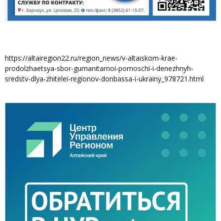
https://altairegion22.ru/region_news/v-altaiskom-krae-
prodolzhaetsya-sbor-gumanitarnoi-pomoschi-i-denezhnyh-
sredstv-dlya-zhitelei-regionov-donbassa-i-ukrainy_978721.html