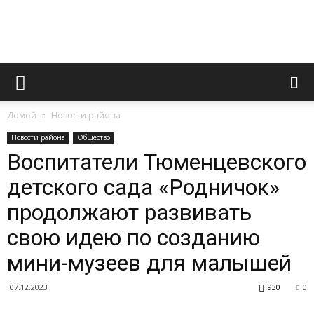
Официальный
Домой
Новости района
сайт
Новости района
Общество
Воспитатели Тюменцевского
детского сада «Родничок»
газеты
продолжают развивать
свою идею по созданию
«Вперед»
мини-музеев для малышей
07.12.2023
930
0