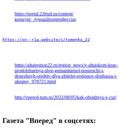
https://portal.22trud.ru/content/
конкурс
_лучший
по
профессии
https://xn--r1a.website/s/tomenko_22
https://altairegion22.ru/region_news/v-altaiskom-krae-
prodolzhaetsya-sbor-gumanitarnoi-pomoschi-i-
denezhnyh-sredstv-dlya-zhitelei-regionov-donbassa-i-
ukrainy_978721.html
http://vpered-tum.ru/2022/08/05/kak-obratitsya-v-cur/
Газета "Вперед" в соцсетях: