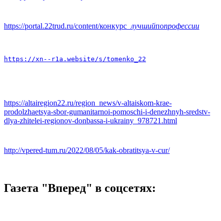
https://portal.22trud.ru/content/конкурс
_лучший
по
профессии
https://xn--r1a.website/s/tomenko_22
https://altairegion22.ru/region_news/v-altaiskom-krae-
prodolzhaetsya-sbor-gumanitarnoi-pomoschi-i-denezhnyh-sredstv-
dlya-zhitelei-regionov-donbassa-i-ukrainy_978721.html
http://vpered-tum.ru/2022/08/05/kak-obratitsya-v-cur/
Газета "Вперед" в соцсетях: