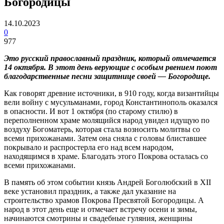
Богородицы
14.10.2023
0
977
Это русский православный праздник, который отмечается
14 октября. В этот день верующие с особым рвением поют
благодарственные песни защитнице своей — Богородице.
Как говорят древние источники, в 910 году, когда византийцы
вели войну с мусульманами, город Константинополь оказался
в опасности. И вот 1 октября (по старому стилю) в
переполненном храме молящийся народ увидел идущую по
воздуху Богоматерь, которая стала возносить молитвы со
всеми прихожанами. Затем она сняла с головы блиставшее
покрывало и распростерла его над всем народом,
находящимся в храме. Благодать этого Покрова осталась со
всеми прихожанами.
В память об этом событии князь Андрей Боголюбский в XII
веке установил праздник, а также дал указание на
строительство храмов Покрова Пресвятой Богородицы. А
народ в этот день еще и отмечает встречу осени и зимы,
начинаются смотрины и свадебные гуляния, женщины