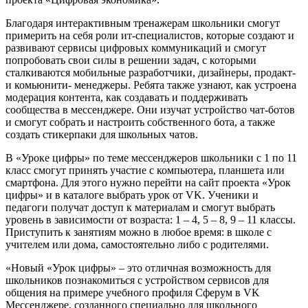
Благодаря интерактивным тренажерам школьники смогут
примерить на себя роли ит-специалистов, которые создают и
развивают сервисы цифровых коммуникаций и смогут
попробовать свои силы в решении задач, с которыми
сталкиваются мобильные разработчики, дизайнеры, продакт-
и комьюнити- менеджеры. Ребята также узнают, как устроена
модерация контента, как создавать и поддерживать
сообщества в мессенджере. Они изучат устройство чат-ботов
и смогут собрать и настроить собственного бота, а также
создать стикерпаки для школьных чатов.
В «Уроке цифры» по теме мессенджеров школьники с 1 по 11
класс смогут принять участие с компьютера, планшета или
смартфона. Для этого нужно перейти на сайт проекта «Урок
цифры» и в каталоге выбрать урок от VK. Ученики и
педагоги получат доступ к материалам и смогут выбрать
уровень в зависимости от возраста: 1 – 4, 5 – 8, 9 – 11 классы.
Приступить к занятиям можно в любое время: в школе с
учителем или дома, самостоятельно либо с родителями.
«Новый «Урок цифры» – это отличная возможность для
школьников познакомиться с устройством сервисов для
общения на примере учебного профиля Сферум в VK
Мессенджере, созданного специально для школьного