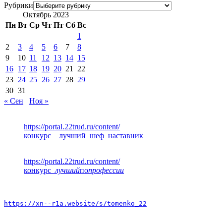
Рубрики
Октябрь 2023
Пн
Вт
Ср
Чт
Пт
Сб
Вс
1
2
3
4
5
6
7
8
9
10
11
12
13
14
15
16
17
18
19
20
21
22
23
24
25
26
27
28
29
30
31
« Сен
Ноя »
https://portal.22trud.ru/content/
конкурс__лучший_шеф_наставник_
https://portal.22trud.ru/content/
конкурс
_лучший
по
профессии
https://xn--r1a.website/s/tomenko_22