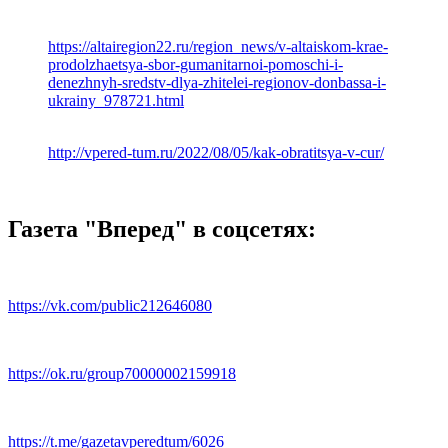
https://altairegion22.ru/region_news/v-altaiskom-krae-
prodolzhaetsya-sbor-gumanitarnoi-pomoschi-i-
denezhnyh-sredstv-dlya-zhitelei-regionov-donbassa-i-
ukrainy_978721.html
http://vpered-tum.ru/2022/08/05/kak-obratitsya-v-cur/
Газета "Вперед" в соцсетях:
https://vk.com/public212646080
https://ok.ru/group70000002159918
https://t.me/gazetavperedtum/6026