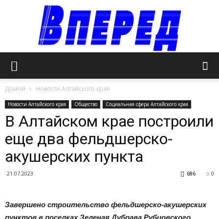
Официальный
Домой
Новости Алтайского края
Новости Алтайского края
Общество
Социальная сфера Алтайского края
В Алтайском крае построили
сайт
еще два фельдшерско-
акушерских пункта
газеты
21.07.2023
686
0
Завершено строительство фельдшерско-акушерских
«Вперед»
пунктов в поселках Зеленая Дубрава Рубцовского