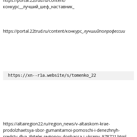
https://portal.22trud.ru/content/
конкурс__лучший_шеф_наставник_
https://portal.22trud.ru/content/конкурс
_лучший
по
профессии
https://xn--r1a.website/s/tomenko_22
https://altairegion22.ru/region_news/v-altaiskom-krae-
prodolzhaetsya-sbor-gumanitarnoi-pomoschi-i-denezhnyh-
sredstv-dlya-zhitelei-regionov-donbassa-i-ukrainy_978721.html