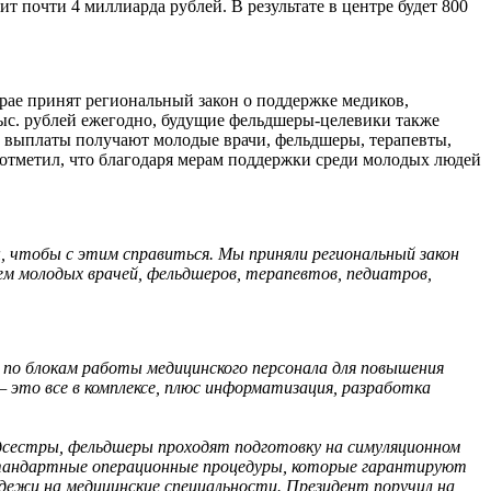
т почти 4 миллиарда рублей. В результате в центре будет 800
крае принят региональный закон о поддержке медиков,
ыс. рублей ежегодно, будущие фельдшеры-целевики также
е выплаты получают молодые врачи, фельдшеры, терапевты,
 отметил, что благодаря мерам поддержки среди молодых людей
 чтобы с этим справиться. Мы приняли региональный закон
м молодых врачей, фельдшеров, терапевтов, педиатров,
 по блокам работы медицинского персонала для повышения
это все в комплексе, плюс информатизация, разработка
едсестры, фельдшеры проходят подготовку на симуляционном
стандартные операционные процедуры, которые гарантируют
одежи на медицинские специальности. Президент поручил на