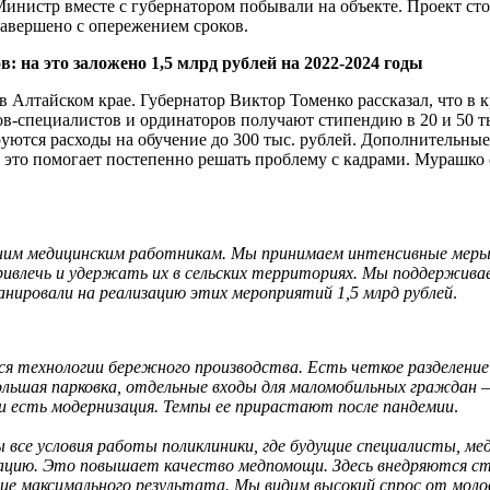
инистр вместе с губернатором побывали на объекте. Проект стои
завершено с опережением сроков.
 на это заложено 1,5 млрд рублей на 2022-2024 годы
в Алтайском крае. Губернатор Виктор Томенко рассказал, что в 
в-специалистов и ординаторов получают стипендию в 20 и 50 т
уются расходы на обучение до 300 тыс. рублей. Дополнительны
 это помогает постепенно решать проблему с кадрами. Мурашко
ним медицинским работникам. Мы принимаем интенсивные меры,
ивлечь и удержать их в сельских территориях. Мы поддерживае
анировали на реализацию этих мероприятий 1,5 млрд рублей
.
ся технологии бережного производства. Есть четкое разделение
льшая парковка, отдельные входы для маломобильных граждан — 
 есть модернизация. Темпы ее прирастают после пандемии
.
 все условия работы поликлиники, где будущие специалисты, м
зацию. Это повышает качество медпомощи. Здесь внедряются 
ние максимального результата. Мы видим высокий спрос от мол