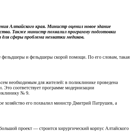
ия Алтайского края. Министр оценил новое здание
тства. Также министр похвалил программу подготовки
я для сферы проблема нехватки медиков.
е фельдшеры и фельдшеры скорой помощи. По его словам, такая
сем необходимым для жителей: в поликлинике проведена
н. Это соответствует программе модернизации
ликлинику № 9.
кое хозяйство его похвалил министр Дмитрий Патрушев, а
я большой проект — строится хирургический корпус Алтайского