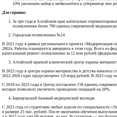
10% увеличить набор в медколледжи и губернатор это реа
Для справки:
За три года в Алтайском крае капитально отремонтировал
поликлиники более 700 единиц современной медицинско
Городская поликлиника №14
​​В 2021 году в рамках регионального проекта «Модернизация 
2002а. Работы планируется завершить в этом году. Всего из ф
капитальный ремонт поликлиники за 12 млн рублей (федеральн
Алтайский краевой клинический центр охраны материнст
В 2022 году в центра охраны материнства и детства началось с
2022-2026 годах предусмотрено 3,9 млрд рублей. В 2023 году 
С 2018 по 2023 годы в Центр поставлено 158 единиц современ
которое позволило увеличить проведение операций на 20%.
Барнаульский базовый медицинский колледж
С 2021 года со студентами любых курсов по специальности «Л
в размере 25 тыс. рублей. После окончания обучения выпускн
а в 2022 году уже 69 человек, из них 26 студентов — это бу