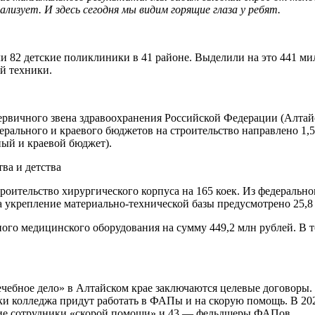
лизует. И здесь сегодня мы видим горящие глаза у ребят.
и 82 детские поликлиники в 41 районе. Выделили на это 441 мил
й техники.
первичного звена здравоохранения Российской Федерации (Алтай
едерального и краевого бюджетов на строительство направлено 1
ый и краевой бюджет).
ва и детства
троительство хирургического корпуса на 165 коек. Из федерально
на укрепление материально-технической базы предусмотрено 25,8
ного медицинского оборудования на сумму 449,2 млн рублей. В
ечебное дело» в Алтайском крае заключаются целевые договоры
ики колледжа придут работать в ФАПы и на скорую помощь. В 20
дущие сотрудники «скорой помощи» и 43 — фельдшеры ФАПов.