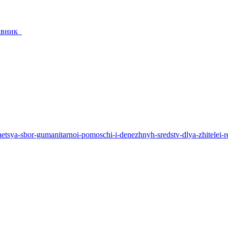
тавник_
zhaetsya-sbor-gumanitarnoi-pomoschi-i-denezhnyh-sredstv-dlya-zhitelei