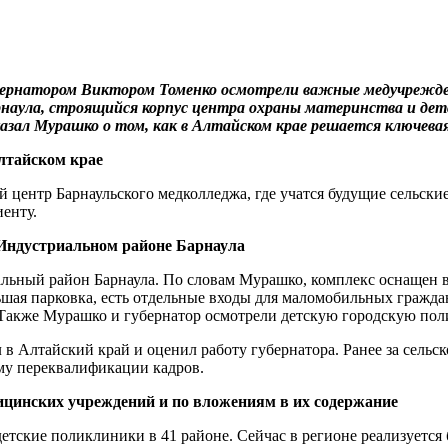
ернатором Виктором Томенко осмотрели важные медучрежден
рнаула, строящийся корпус центра охраны материнства и де
казал Мурашко о том, как в Алтайском крае решается ключева
лтайском крае
центр Барнаульского медколледжа, где учатся будущие сельски
енту.
Индустриальном районе Барнаула
ьный район Барнаула. По словам Мурашко, комплекс оснащен в
ьшая парковка, есть отдельные входы для маломобильных гражда
 Также Мурашко и губернатор осмотрели детскую городскую по
 в Алтайский край и оценил работу губернатора. Ранее за сельс
ему переквалификации кадров.
ицинских учреждений и по вложениям в их содержание
детские поликлиники в 41 районе. Сейчас в регионе реализуетс