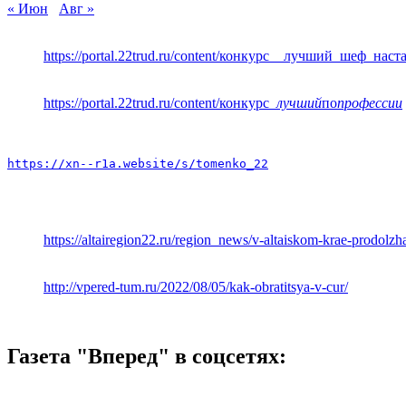
« Июн
Авг »
https://portal.22trud.ru/content/конкурс__лучший_шеф_нас
https://portal.22trud.ru/content/конкурс
_лучший
по
профессии
https://xn--r1a.website/s/tomenko_22
https://altairegion22.ru/region_news/v-altaiskom-krae-prodol
http://vpered-tum.ru/2022/08/05/kak-obratitsya-v-cur/
Газета "Вперед" в соцсетях: