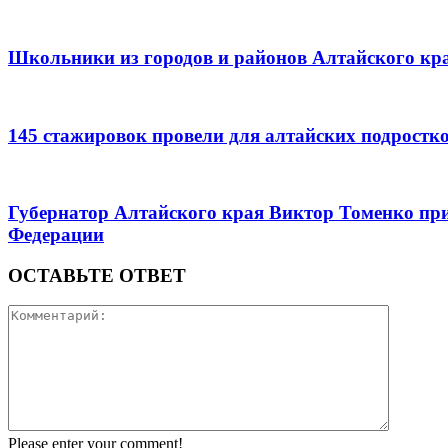
Школьники из городов и районов Алтайского кра
145 стажировок провели для алтайских подростк
Губернатор Алтайского края Виктор Томенко при
Федерации
ОСТАВЬТЕ ОТВЕТ
Please enter your comment!