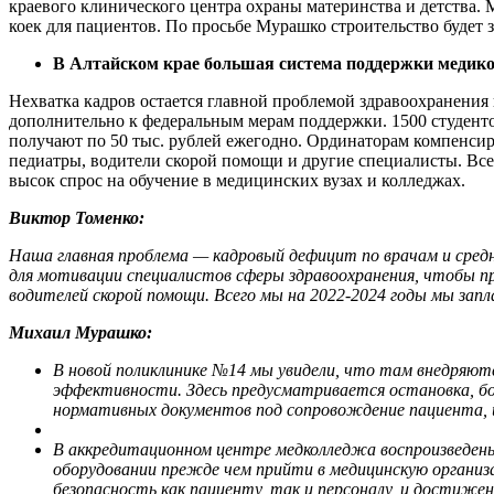
краевого клинического центра охраны материнства и детства. М
коек для пациентов. По просьбе Мурашко строительство будет 
В Алтайском крае большая система поддержки медиков:
Нехватка кадров остается главной проблемой здравоохранения 
дополнительно к федеральным мерам поддержки. 1500 студенто
получают по 50 тыс. рублей ежегодно. Ординаторам компенсир
педиатры, водители скорой помощи и другие специалисты. Все
высок спрос на обучение в медицинских вузах и колледжах.
Виктор Томенко:
Наша главная проблема — кадровый дефицит по врачам и сред
для мотивации специалистов сферы здравоохранения, чтобы пр
водителей скорой помощи. Всего мы на 2022-2024 годы мы запл
Михаил Мурашко:
В новой поликлинике №14 мы увидели, что там внедряют
эффективности. Здесь предусматривается остановка, бо
нормативных документов под сопровождение пациента, и
В аккредитационном центре медколледжа воспроизведены
оборудовании прежде чем прийти в медицинскую органи
безопасность как пациенту, так и персоналу, и достиже