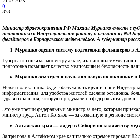
21.07.2023
0
838
Министр здравоохранения РФ Михаил Мурашко вместе с губ
поликлиники в Индустриальном районе, поликлинику №9 Ба
фельдшеров в Барнаульском медколледже. А губернатор расс
Мурашко оценил систему подготовки фельдшеров в А
Губернатор показал министру аккредитационно-симуляционный 
подготовка повышает качество медпомощи и безопасность паци
Мурашко осмотрел и похвалил новую поликлинику в 
Новая поликлиника будет обслуживать крупнейший Индустриал
информатизация, для удобства жителей сделана остановка, бол
здравоохранения, которую придумали на федеральном уровне.
Это уже третий федеральный министр за лето, который приехал
министр труда Антон Котяков — за созданную в регионе сист
Алтайский край — лидер в Сибири по количеству мед
За три года в Алтайском крае капитально отремонтировали 82 