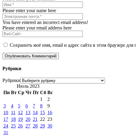
Please enter your name here
You have entered an incorrect email address!
Please enter your email address here
Сохранить моё имя, email и адрес сайта в этом браузере д
Рубрики
Рубрики
Июль 2023
Пн
Вт
Ср
Чт
Пт
Сб
Вс
1
2
3
4
5
6
7
8
9
10
11
12
13
14
15
16
17
18
19
20
21
22
23
24
25
26
27
28
29
30
31