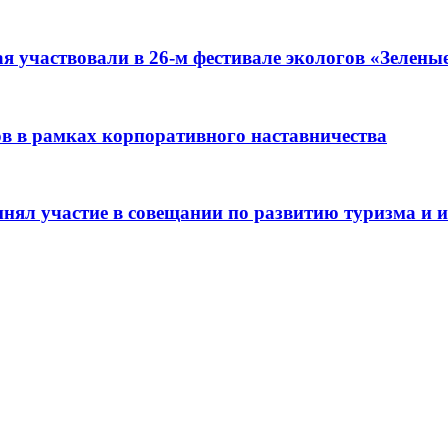
я участвовали в 26-м фестивале экологов «Зелены
ов в рамках корпоративного наставничества
нял участие в совещании по развитию туризма и и