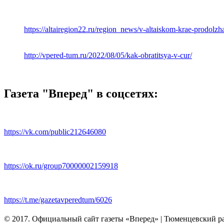
https://altairegion22.ru/region_news/v-altaiskom-krae-prodol
http://vpered-tum.ru/2022/08/05/kak-obratitsya-v-cur/
Газета "Вперед" в соцсетях:
https://vk.com/public212646080
https://ok.ru/group70000002159918
https://t.me/gazetavperedtum/6026
© 2017. Официальный сайт газеты «Вперед» | Тюменцевский р