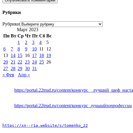
Рубрики
Рубрики
Март 2023
Пн
Вт
Ср
Чт
Пт
Сб
Вс
1
2
3
4
5
6
7
8
9
10
11
12
13
14
15
16
17
18
19
20
21
22
23
24
25
26
27
28
29
30
31
« Фев
Апр »
https://portal.22trud.ru/content/конкурс__лучший_шеф_нас
https://portal.22trud.ru/content/конкурс
_лучший
по
профессии
https://xn--r1a.website/s/tomenko_22