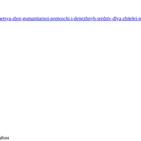
zhaetsya-sbor-gumanitarnoi-pomoschi-i-denezhnyh-sredstv-dlya-zhitelei
айон