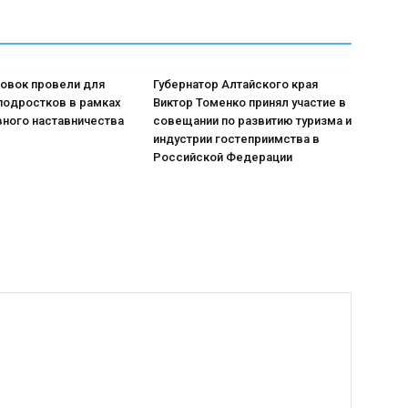
ровок провели для
Губернатор Алтайского края
подростков в рамках
Виктор Томенко принял участие в
вного наставничества
совещании по развитию туризма и
индустрии гостеприимства в
Российской Федерации