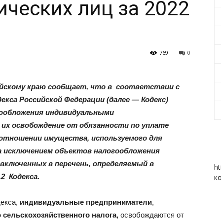
ческих лиц за 2022
«Вперед»
769
0
йскому краю сообщает, что в соответствии с
екса Российской Федерации (далее — Кодекс)
гообложения индивидуальными
|
х освобождение от обязанности по уплате
 отношении имущества, используемого для
а исключением объектов налогообложения
 включенных в перечень, определяемый в
ht
2 Кодекса.
к
Тюменцевский
декса,
индивидуальные предприниматели
,
 сельскохозяйственного налога,
освобождаются от