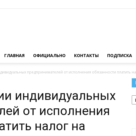
Официальный
ГЛАВНАЯ
ОФИЦИАЛЬНО
КОНТАКТЫ
ПОДПИСКА
ивидуальных предпринимателей от исполнения обязанности платить нал
сайт
ии индивидуальных
Р
лей от исполнения
атить налог на
газеты