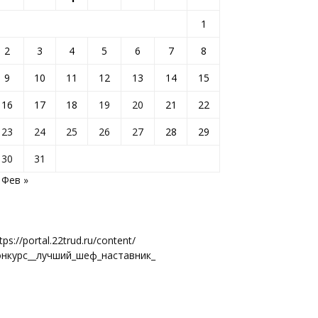
1
2
3
4
5
6
7
8
9
10
11
12
13
14
15
16
17
18
19
20
21
22
23
24
25
26
27
28
29
30
31
Фев »
tps://portal.22trud.ru/content/
онкурс__лучший_шеф_наставник_