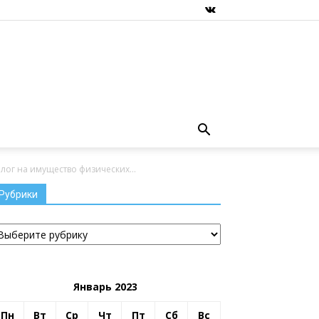
ог на имущество физических...
Рубрики
убрики
Январь 2023
Пн
Вт
Ср
Чт
Пт
Сб
Вс