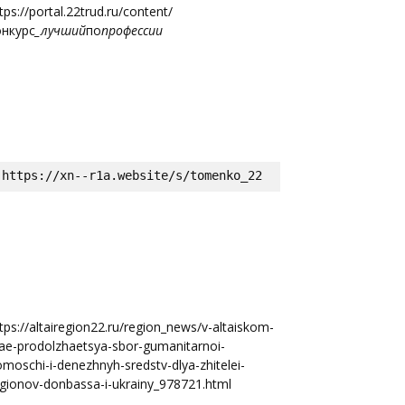
tps://portal.22trud.ru/content/
онкурс
_лучший
по
профессии
https://xn--r1a.website/s/tomenko_22
tps://altairegion22.ru/region_news/v-altaiskom-
ae-prodolzhaetsya-sbor-gumanitarnoi-
moschi-i-denezhnyh-sredstv-dlya-zhitelei-
gionov-donbassa-i-ukrainy_978721.html