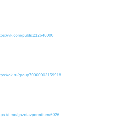
tps://vk.com/public212646080
tps://ok.ru/group70000002159918
tps://t.me/gazetavperedtum/6026